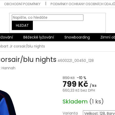
OBCHODNÍ PODMÍNKY
PODMÍNKY OCHRANY OSOBNÍCH ÚDAJ
HLEDAT
lyžování
Běžecké lyžování
Snowboarding
Zimní o
art Jr corsair/blu nights
orsair/blu nights
4600221_00450_128
:
Hannah
890 Kč
–10 %
799 Kč
/ ks
660,33 Kč bez DPH
Měrná
Skladem
(1 ks)
cena:
Varianta