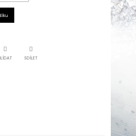
šíku
HLÍDAT
SDÍLET