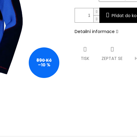
Přidat do ko
Detailní informace
TISK
ZEPTAT SE
890 Kč
–10 %