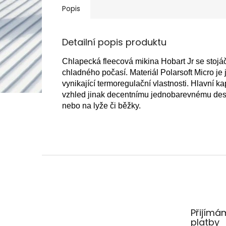
Popis
Detailní popis produktu
Chlapecká fleecová mikina Hobart Jr se stojáč
chladného počasí. Materiál Polarsoft Micro je
vynikající termoregulační vlastnosti. Hlavní ka
vzhled jinak decentnímu jednobarevnému design
nebo na lyže či běžky.
Z
á
p
a
t
Přijímá
í
platby