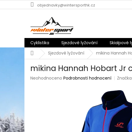
Přejít
objednavky@wintersporthk.cz
na
obsah
Cyklistika
Sjezdové lyžování
Skialpové 
Domů
Sjezdové lyžování
mikina Hannah Hob
mikina Hannah Hobart Jr c
Průměrné
Neohodnoceno
Podrobnosti hodnocení
Značka
hodnocení
produktu
je
0,0
z
5
hvězdiček.