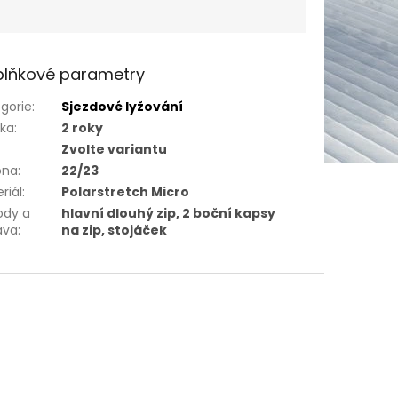
lňkové parametry
gorie
:
Sjezdové lyžování
uka
:
2 roky
Zvolte variantu
óna
:
22/23
riál
:
Polarstretch Micro
ody a
hlavní dlouhý zip, 2 boční kapsy
ava
:
na zip, stojáček