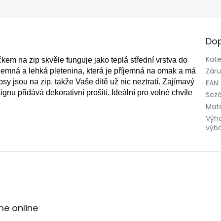
Dop
Kate
kem na zip skvěle funguje jako teplá střední vrstva do
Zár
 jemná a lehká pletenina, která je příjemná na omak a má
psy jsou na zip, takže Vaše dítě už nic neztratí. Zajímavý
EAN
:
u přidává dekorativní prošití. Ideální pro volné chvíle
Sez
Mate
Výh
výb
me online