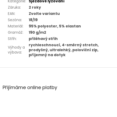
Kategorie
:
Sjezdové lyžování
Záruka
:
2 roky
EAN
:
Zvolte variantu
Sezóna
:
18/19
Materiál
:
95% polyester, 5% elastan
Gramáž
:
190 g/m2
Střih
:
přiléhavý střih
rychleschnoucí, 4-směrný stretch,
Výhody a
prodyšný, ultralehký, poloviční zip,
výbava
:
příjemný na dotyk
Z
á
p
a
Přijímáme online platby
t
í