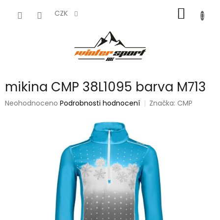
Přejít
NÁKUP
na
CZK
obsah
KOŠÍK
mikina CMP 38L1095 barva M713
Průměrné
Neohodnoceno
Podrobnosti hodnocení
Značka:
CMP
hodnocení
produktu
je
0,0
z
5
hvězdiček.