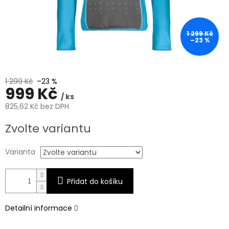
1 299 Kč
–23 %
1 299 Kč
–23 %
999 Kč
/ ks
825,62 Kč bez DPH
Měrná
Zvolte variantu
cena:
Varianta
Přidat do košíku
Detailní informace