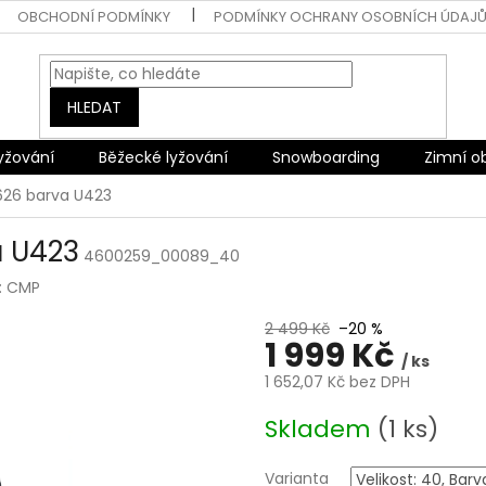
OBCHODNÍ PODMÍNKY
PODMÍNKY OCHRANY OSOBNÍCH ÚDAJ
HLEDAT
lyžování
Běžecké lyžování
Snowboarding
Zimní o
626 barva U423
a U423
4600259_00089_40
:
CMP
2 499 Kč
–20 %
1 999 Kč
/ ks
1 652,07 Kč bez DPH
Měrná
Skladem
(1 ks)
cena:
Varianta