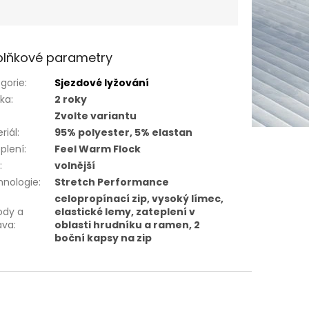
lňkové parametry
gorie
:
Sjezdové lyžování
uka
:
2 roky
Zvolte variantu
riál
:
95% polyester, 5% elastan
plení
:
Feel Warm Flock
h
:
volnější
hnologie
:
Stretch Performance
celopropínací zip, vysoký límec,
ody a
elastické lemy, zateplení v
ava
:
oblasti hrudníku a ramen, 2
boční kapsy na zip