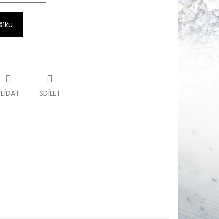
šíku
HLÍDAT
SDÍLET