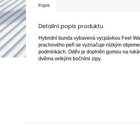
Popis
Detailní popis produktu
Hybridní bunda vybavená vycpávkou Feel Warm
prachového peří se vyznačuje nízkým objemem 
podmínkách.
Oděv je doplněn gumou na rukáv
dvěma velkými bočními zipy.
Z
á
p