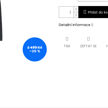
Přidat do ko
Detailní informace
TISK
ZEPTAT SE
2 499 Kč
–20 %