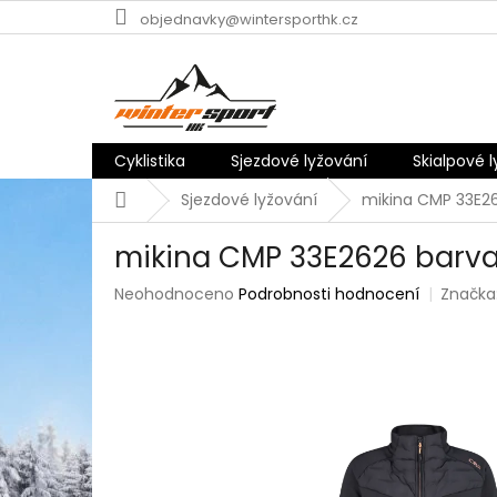
Přejít
objednavky@wintersporthk.cz
na
obsah
Cyklistika
Sjezdové lyžování
Skialpové 
Domů
Sjezdové lyžování
mikina CMP 33E2
mikina CMP 33E2626 barv
Průměrné
Neohodnoceno
Podrobnosti hodnocení
Značka
hodnocení
produktu
je
0,0
z
5
hvězdiček.