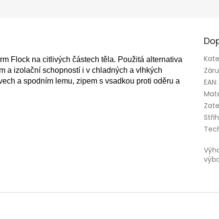
Dop
Kate
 Flock na citlivých částech těla.
Použitá alternativa
Zár
a izolační schopností i v chladných a vlhkých
ech a spodním lemu, zipem s vsadkou proti oděru a
EAN
:
Mate
Zate
Stři
Tec
Výh
výb