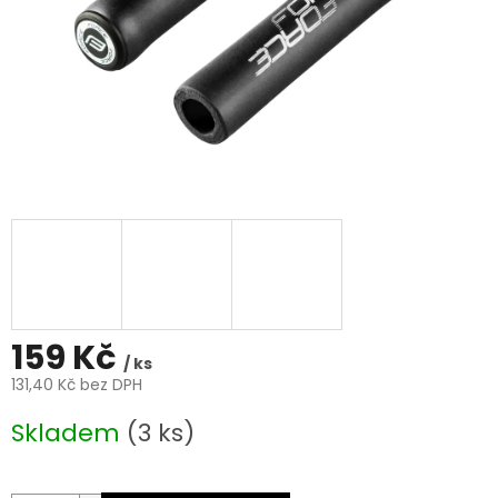
159 Kč
/ ks
131,40 Kč bez DPH
Měrná
Skladem
(3 ks)
cena: