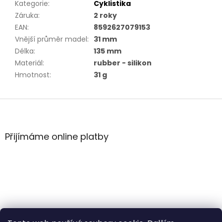
Kategorie
:
Cyklistika
Záruka
:
2 roky
EAN
:
8592627079153
Vnější průměr madel
:
31 mm
Délka
:
135 mm
Materiál
:
rubber - silikon
Hmotnost
:
31 g
Z
á
p
a
Přijímáme online platby
t
í