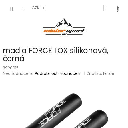
Přejít
NÁKUP
na
CZK
obsah
KOŠÍK
madla FORCE LOX silikonová,
černá
3920015
Průměrné
Neohodnoceno
Podrobnosti hodnocení
Značka:
Force
hodnocení
produktu
je
0,0
z
5
hvězdiček.