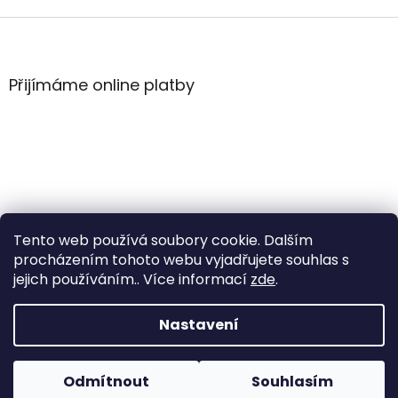
Z
á
p
a
Přijímáme online platby
t
í
Tento web používá soubory cookie. Dalším
procházením tohoto webu vyjadřujete souhlas s
jejich používáním.. Více informací
zde
.
Vytvořil Shoptet
Nastavení
Copyright 2026
WintersportHK
. Všechna práva
Odmítnout
Souhlasím
vyhrazena.