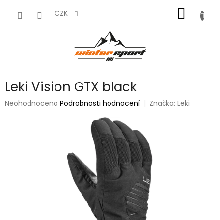
Přejít
NÁKUP
na
CZK
obsah
KOŠÍK
Leki Vision GTX black
Průměrné
Neohodnoceno
Podrobnosti hodnocení
Značka:
Leki
hodnocení
produktu
je
0,0
z
5
hvězdiček.