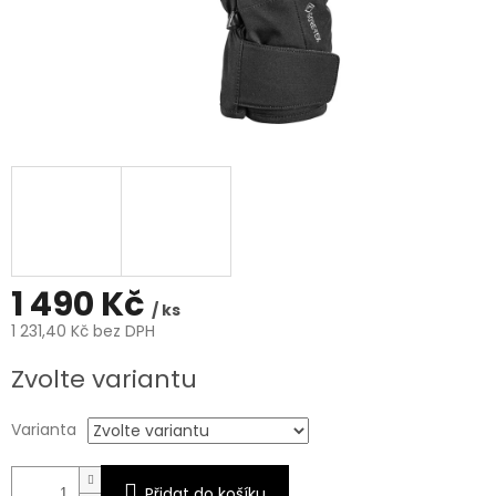
1 490 Kč
/ ks
1 231,40 Kč bez DPH
Měrná
Zvolte variantu
cena:
Varianta
Přidat do košíku