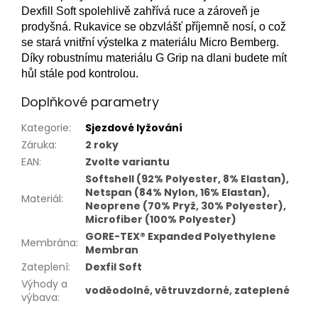
Dexfill Soft spolehlivě zahřívá ruce a zároveň je
prodyšná. Rukavice se obzvlášť příjemně nosí, o což
se stará vnitřní výstelka z materiálu Micro Bemberg.
Díky robustnímu materiálu G Grip na dlani budete mít
hůl stále pod kontrolou.
Doplňkové parametry
Kategorie
:
Sjezdové lyžování
Záruka
:
2 roky
EAN
:
Zvolte variantu
Softshell (92% Polyester, 8% Elastan),
Netspan (84% Nylon, 16% Elastan),
Materiál
:
Neoprene (70% Pryž, 30% Polyester),
Microfiber (100% Polyester)
GORE-TEX® Expanded Polyethylene
Membrána
:
Membran
Zateplení
:
Dexfil Soft
Výhody a
voděodolné, větruvzdorné, zateplené
výbava
: