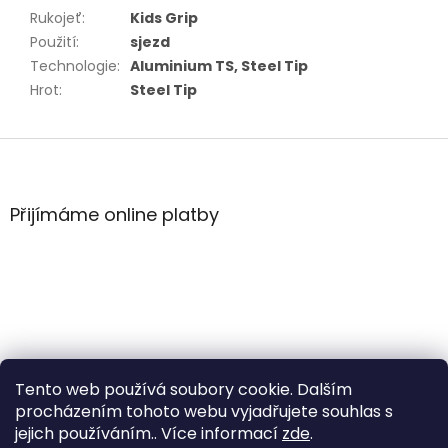
Rukojeť
:
Kids Grip
Použití
:
sjezd
Technologie
:
Aluminium TS, Steel Tip
Hrot
:
Steel Tip
Z
á
p
a
Přijímáme online platby
t
í
Tento web používá soubory cookie. Dalším
procházením tohoto webu vyjadřujete souhlas s
jejich používáním.. Více informací
zde
.