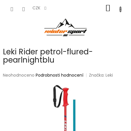
Přejít
NÁKUP
na
CZK
obsah
KOŠÍK
Leki Rider petrol-flured-
pearlnightblu
Průměrné
Neohodnoceno
Podrobnosti hodnocení
Značka:
Leki
hodnocení
produktu
je
0,0
z
5
hvězdiček.