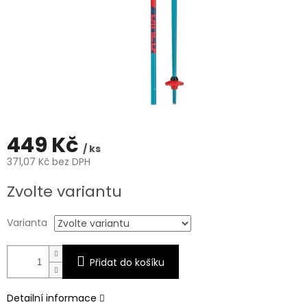
449 Kč
/ ks
371,07 Kč bez DPH
Měrná
Zvolte variantu
cena:
Varianta
Přidat do košíku
Detailní informace