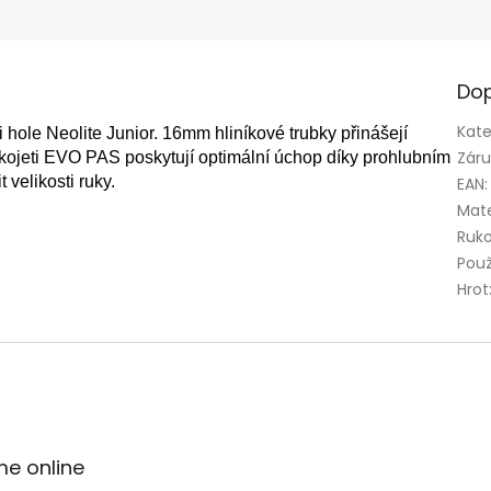
Dop
Kate
ti hole Neolite Junior. 16mm hliníkové trubky přinášejí
Zár
ukojeti EVO PAS poskytují optimální úchop díky prohlubním
 velikosti ruky.
EAN
:
Mate
Ruko
Použ
Hrot
me online