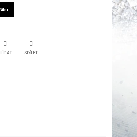
šíku
HLÍDAT
SDÍLET