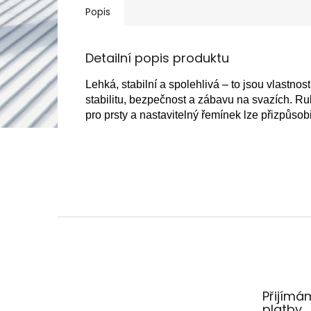
Popis
Detailní popis produktu
Lehká, stabilní a spolehlivá – to jsou vlastnos
stabilitu, bezpečnost a zábavu na svazích. R
pro prsty a nastavitelný řemínek lze přizpůsobit
Z
á
p
a
t
Přijímá
í
platby