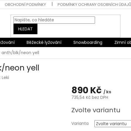
OBCHODNÍ PODMÍNKY
PODMÍNKY OCHRANY OSOBNÍCH ÚDAJ
HLEDAT
lyžování
Běžecké lyžování
Snowboarding
Zimní o
r anth/blk/neon yell
k/neon yell
:
Leki
890 Kč
/ ks
735,54 Kč bez DPH
Měrná
Zvolte variantu
cena:
Varianta