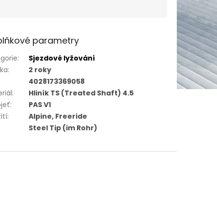
lňkové parametry
gorie
:
Sjezdové lyžování
uka
:
2 roky
4028173369058
riál
:
Hliník TS (Treated Shaft) 4.5
jeť
:
PAS V1
ití
:
Alpine, Freeride
:
Steel Tip (im Rohr)