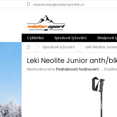
Přejít
objednavky@wintersporthk.cz
na
obsah
Cyklistika
Sjezdové lyžování
Skialpové 
Domů
Sjezdové lyžování
Leki Neolite Junio
Leki Neolite Junior anth/bl
Průměrné
Neohodnoceno
Podrobnosti hodnocení
Značka
hodnocení
produktu
je
0,0
z
5
hvězdiček.