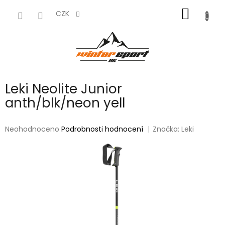
Přejít
NÁKUP
na
CZK
obsah
KOŠÍK
Leki Neolite Junior
anth/blk/neon yell
Průměrné
Neohodnoceno
Podrobnosti hodnocení
Značka:
Leki
hodnocení
produktu
je
0,0
z
5
hvězdiček.