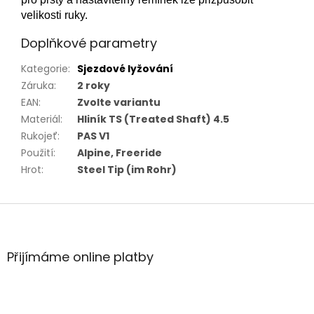
velikosti ruky.
Doplňkové parametry
Kategorie
:
Sjezdové lyžování
Záruka
:
2 roky
EAN
:
Zvolte variantu
Materiál
:
Hliník TS (Treated Shaft) 4.5
Rukojeť
:
PAS V1
Použití
:
Alpine, Freeride
Hrot
:
Steel Tip (im Rohr)
Z
á
p
a
Přijímáme online platby
t
í