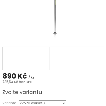
890 Kč
/ ks
735,54 Kč bez DPH
Měrná
Zvolte variantu
cena:
Varianta