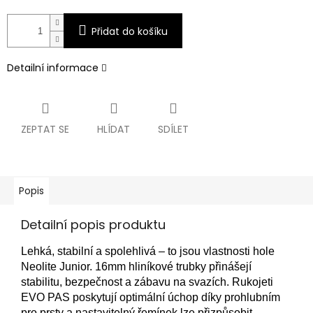
Přidat do košíku
Detailní informace
ZEPTAT SE
HLÍDAT
SDÍLET
Popis
Detailní popis produktu
Lehká, stabilní a spolehlivá – to jsou vlastnosti hole
Neolite Junior. 16mm hliníkové trubky přinášejí
stabilitu, bezpečnost a zábavu na svazích. Rukojeti
EVO PAS poskytují optimální úchop díky prohlubním
pro prsty a nastavitelný řemínek lze přizpůsobit