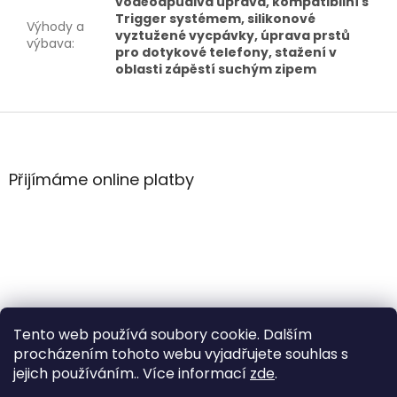
voděodpudivá úprava, kompatibilní s
Trigger systémem, silikonové
Výhody a
vyztužené vycpávky, úprava prstů
výbava
:
pro dotykové telefony, stažení v
oblasti zápěstí suchým zipem
Z
á
p
a
Přijímáme online platby
t
í
Tento web používá soubory cookie. Dalším
procházením tohoto webu vyjadřujete souhlas s
jejich používáním.. Více informací
zde
.