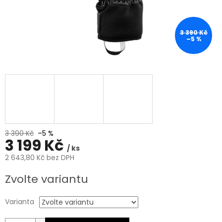
3 390 Kč
–5 %
3 390 Kč
–5 %
3 199 Kč
/ ks
2 643,80 Kč bez DPH
Měrná
Zvolte variantu
cena:
Varianta