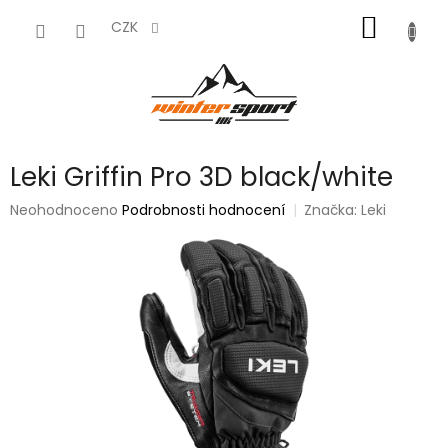
Přejít
NÁKUP
na
CZK
obsah
KOŠÍK
Leki Griffin Pro 3D black/white
Průměrné
Neohodnoceno
Podrobnosti hodnocení
Značka:
Leki
hodnocení
produktu
je
0,0
z
5
hvězdiček.