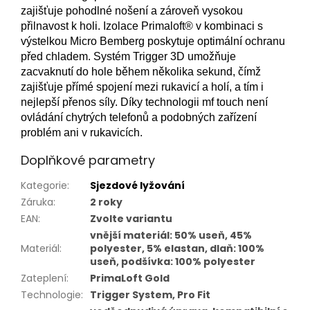
zajišťuje pohodlné nošení a zároveň vysokou
přilnavost k holi. Izolace Primaloft® v kombinaci s
výstelkou Micro Bemberg poskytuje optimální ochranu
před chladem. Systém Trigger 3D umožňuje
zacvaknutí do hole během několika sekund, čímž
zajišťuje přímé spojení mezi rukavicí a holí, a tím i
nejlepší přenos síly. Díky technologii mf touch není
ovládání chytrých telefonů a podobných zařízení
problém ani v rukavicích.
Doplňkové parametry
Kategorie
:
Sjezdové lyžování
Záruka
:
2 roky
EAN
:
Zvolte variantu
vnější materiál: 50% useň, 45%
Materiál
:
polyester, 5% elastan, dlaň: 100%
useň, podšívka: 100% polyester
Zateplení
:
PrimaLoft Gold
Technologie
:
Trigger System, Pro Fit