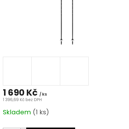
1 690 Kč
/ ks
1 396,69 Kč bez DPH
Měrná
Skladem
(1 ks)
cena: