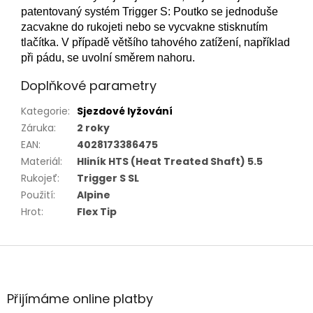
patentovaný systém Trigger S: Poutko se jednoduše
zacvakne do rukojeti nebo se vycvakne stisknutím
tlačítka. V případě většího tahového zatížení, například
při pádu, se uvolní směrem nahoru.
Doplňkové parametry
Kategorie
:
Sjezdové lyžování
Záruka
:
2 roky
EAN
:
4028173386475
Materiál
:
Hliník HTS (Heat Treated Shaft) 5.5
Rukojeť
:
Trigger S SL
Použití
:
Alpine
Hrot
:
Flex Tip
Z
á
p
a
Přijímáme online platby