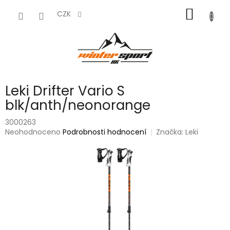
Přejít
NÁKUP
na
CZK
obsah
KOŠÍK
Leki Drifter Vario S
blk/anth/neonorange
3000263
Průměrné
Neohodnoceno
Podrobnosti hodnocení
Značka:
Leki
hodnocení
produktu
je
0,0
z
5
hvězdiček.