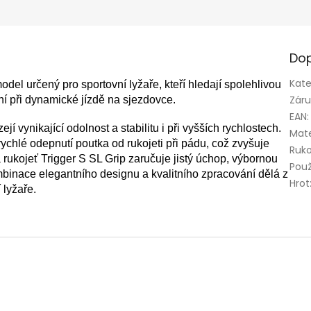
Dop
Kate
del určený pro sportovní lyžaře, kteří hledají spolehlivou
Zár
ní při dynamické jízdě na sjezdovce.
EAN
:
í vynikající odolnost a stabilitu i při vyšších rychlostech.
Mate
chlé odepnutí poutka od rukojeti při pádu, což zvyšuje
Ruko
rukojeť Trigger S SL Grip zaručuje jistý úchop, výbornou
Použ
ombinace elegantního designu a kvalitního zpracování dělá z
Hrot
 lyžaře.