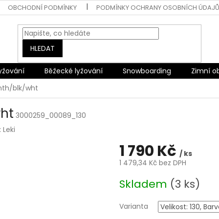
OBCHODNÍ PODMÍNKY
PODMÍNKY OCHRANY OSOBNÍCH ÚDAJ
HLEDAT
lyžování
Běžecké lyžování
Snowboarding
Zimní o
anth/blk/wht
wht
3000259_00089_130
:
Leki
1 790 Kč
/ ks
1 479,34 Kč bez DPH
Měrná
Skladem
(3 ks)
cena:
Varianta