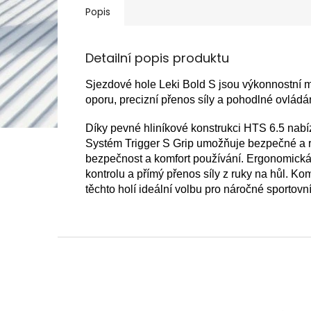
Popis
Detailní popis produktu
Sjezdové hole Leki Bold S jsou výkonnostní mo
oporu, precizní přenos síly a pohodlné ovládá
Díky pevné hliníkové konstrukci HTS 6.5 nabízej
Systém Trigger S Grip umožňuje bezpečné a ry
bezpečnost a komfort používání. Ergonomická 
kontrolu a přímý přenos síly z ruky na hůl. K
těchto holí ideální volbu pro náročné sportovní
Z
á
p
a
t