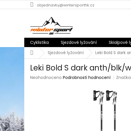
Přejít
objednavky@wintersporthk.cz
na
obsah
Cyklistika
Sjezdové lyžování
Skialpové 
Domů
Sjezdové lyžování
Leki Bold S dark 
Leki Bold S dark anth/blk/
Průměrné
Neohodnoceno
Podrobnosti hodnocení
Značka
hodnocení
produktu
je
0,0
z
5
hvězdiček.