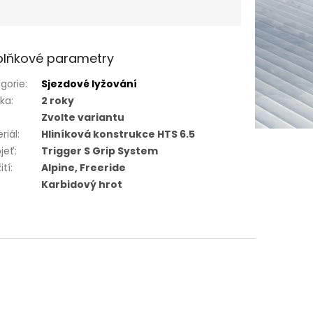
lňkové parametry
gorie
:
Sjezdové lyžování
uka
:
2 roky
Zvolte variantu
riál
:
Hliníková konstrukce HTS 6.5
jeť
:
Trigger S Grip System
ití
:
Alpine, Freeride
:
Karbidový hrot