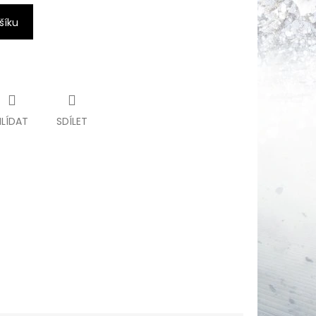
šíku
HLÍDAT
SDÍLET