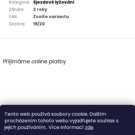
Kategorie
:
Sjezdové lyžování
Záruka
:
2 roky
EAN
:
Zvolte variantu
Sezóna
:
19/20
Z
á
p
a
Přijímáme online platby
t
í
Tento web používá soubory cookie. Dalším
procházením tohoto webu vyjadřujete souhlas s
jejich používáním.. Více informací
zde
.