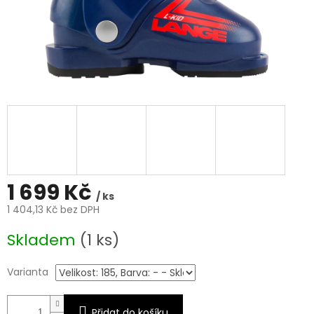
1 699 Kč
/ ks
1 404,13 Kč bez DPH
Měrná
Skladem
(1 ks)
cena:
Varianta
Přidat do košíku