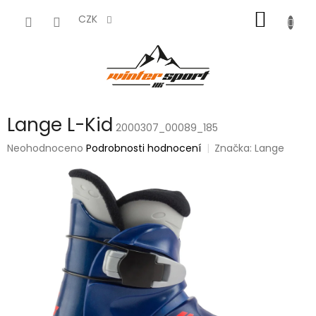
Přejít
NÁKUP
na
CZK
obsah
KOŠÍK
Lange L-Kid
2000307_00089_185
Průměrné
Neohodnoceno
Podrobnosti hodnocení
Značka:
Lange
hodnocení
produktu
je
0,0
z
5
hvězdiček.