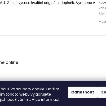
Kate
MU. Zimní, vysoce kvalitní originální doplněk. Vyrobeno v
Zár
EAN
:
Mate
me online
používá soubory cookie. Dalším
Odmítnout
S
m tohoto webu vyjadřujete
ejich používáním.. Více informací