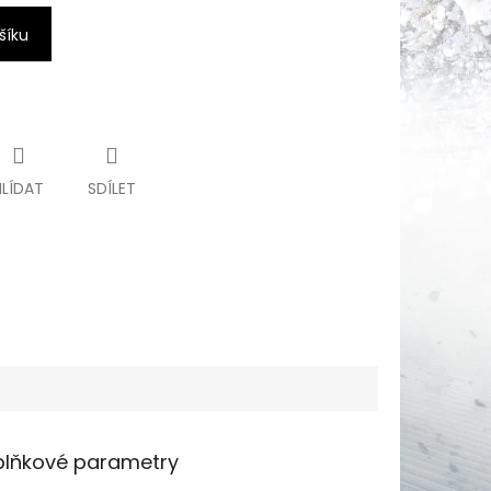
šíku
HLÍDAT
SDÍLET
lňkové parametry