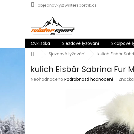
Přejít
objednavky@wintersporthk.cz
na
obsah
Cyklistika
Sjezdové lyžování
Skialpové 
Domů
Sjezdové lyžování
kulich Eisbär Sab
kulich Eisbär Sabrina Fur
Průměrné
Neohodnoceno
Podrobnosti hodnocení
Značka
hodnocení
produktu
je
0,0
z
5
hvězdiček.