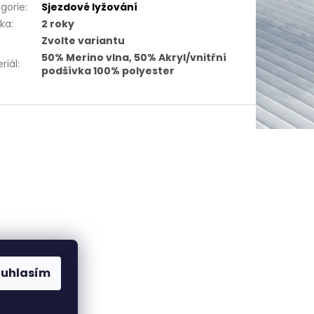
gorie
:
Sjezdové lyžování
uka
:
2 roky
Zvolte variantu
50% Merino vlna, 50% Akryl/vnitřní
riál
:
podšívka 100% polyester
ouhlasím