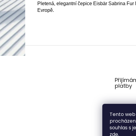
Pletená, elegantní čepice Eisbär Sabrina Fur 
Evropě.
Z
á
p
a
t
Přijímá
í
platby
Tento web 
procházení
souhlas s j
zde
.