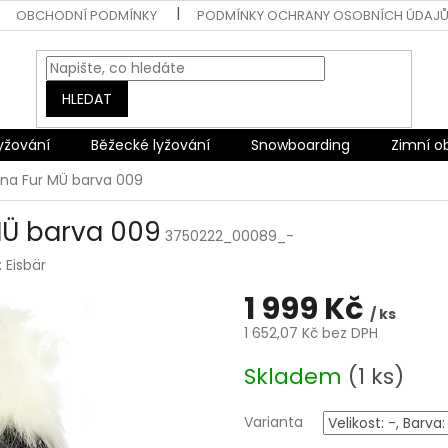
OBCHODNÍ PODMÍNKY
PODMÍNKY OCHRANY OSOBNÍCH ÚDAJ
HLEDAT
lyžování
Běžecké lyžování
Snowboarding
Zimní o
rina Fur MÜ barva 009
 MÜ barva 009
3750222_00089_-
:
Eisbär
1 999 Kč
/ ks
1 652,07 Kč bez DPH
Měrná
Skladem
(1 ks)
cena:
Varianta