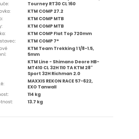
ouče
:
Tourney RT30 CL 160
lovka
:
KTM COMP 27.2
o
:
KTM COMP MTB
y
:
KTM COMP MTB
tka
:
KTM COMP Flat Top 720mm
dstavec
:
KTM COMP 7°
vové
KTM Team Trekking 1 1/8-1.5,
ení
:
5mm
KTM Line - Shimano Deore HB-
:
MT410 CL 32H 110 TA KTM 28"
Sport 32H Richman 2.0
MAXXIS REKON RACE 57-622,
tě
:
EXO Tanwall
nost
:
114 kg
tnost
:
13.7 kg