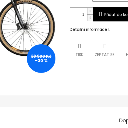
Přidat do ko
Detailní informace
TISK
ZEPTAT SE
38 900 Kč
–30 %
Dop