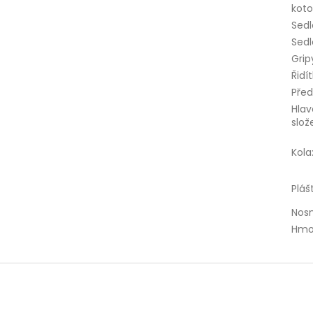
kot
Sed
Sedl
Grip
Řidí
Pře
Hla
slož
Kola
Pláš
Nos
Hmo