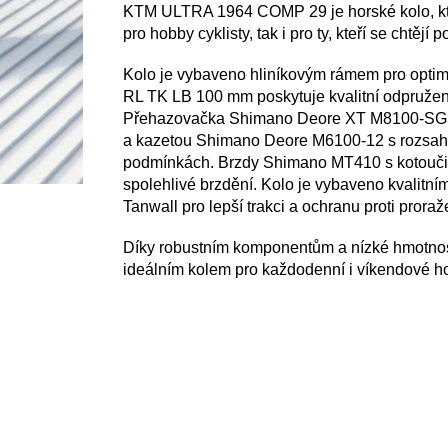
KTM ULTRA 1964 COMP 29 je horské kolo, které 
pro hobby cyklisty, tak i pro ty, kteří se chtějí
Kolo je vybaveno hliníkovým rámem pro optimá
RL TK LB 100 mm poskytuje kvalitní odpružen
Přehazovačka Shimano Deore XT M8100-SGS
a kazetou Shimano Deore M6100-12 s rozsahem
podmínkách. Brzdy Shimano MT410 s kotouči
spolehlivé brzdění. Kolo je vybaveno kvalitn
Tanwall pro lepší trakci a ochranu proti proraž
Díky robustním komponentům a nízké hmotno
ideálním kolem pro každodenní i víkendové ho