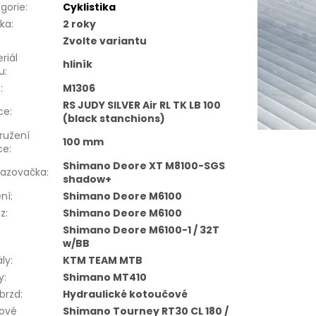
gorie
:
Cyklistika
uka
:
2 roky
Zvolte variantu
riál
hliník
u
:
m
:
M1306
RS JUDY SILVER Air RL TK LB 100
ice
:
(black stanchions)
ružení
100 mm
ice
:
Shimano Deore XT M8100-SGS
hazovačka
:
shadow+
ní
:
Shimano Deore M6100
ěz
:
Shimano Deore M6100
Shimano Deore M6100-1 / 32T
:
w/BB
ly
:
KTM TEAM MTB
y
:
Shimano MT410
brzd
:
Hydraulické kotoučové
dové
Shimano Tourney RT30 CL 180 /