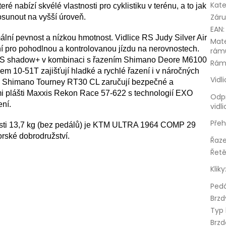
Kate
nabízí skvélé vlastnosti pro cyklistiku v terénu, a to jak
Zár
 posunout na vyšší úroveň.
EAN
:
lní pevnost a nízkou hmotnost. Vidlice RS Judy Silver Air
Mate
í pro pohodlnou a kontrolovanou jízdu na nerovnostech.
rám
 shadow+ v kombinaci s řazením Shimano Deore M6100
Rá
 10-51T zajišťují hladké a rychlé řazení i v náročných
Vidl
 Shimano Tourney RT30 CL zaručují bezpečné a
ími plášti Maxxis Rekon Race 57-622 s technologií EXO
Odp
ení.
vidl
Pře
sti 13,7 kg (bez pedálů) je KTM ULTRA 1964 COMP 29
rské dobrodružství.
Řaze
Řet
Kliky
Pedá
Brzd
Typ 
Brz