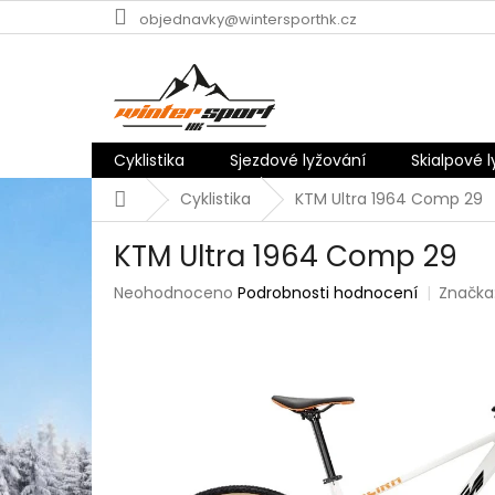
Přejít
objednavky@wintersporthk.cz
na
obsah
Cyklistika
Sjezdové lyžování
Skialpové 
Domů
Cyklistika
KTM Ultra 1964 Comp 29
KTM Ultra 1964 Comp 29
Průměrné
Neohodnoceno
Podrobnosti hodnocení
Značka
hodnocení
produktu
je
0,0
z
5
hvězdiček.