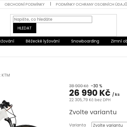
OBCHODNÍ PODMÍNKY
PODMÍNKY OCHRANY OSOBNÍCH ÚDAJ
HLEDAT
lyžování
Běžecké lyžování
Snowboarding
Zimní o
:
KTM
38 900 Kč
–30 %
26 990 Kč
/ ks
22 305,79 Kč bez DPH
Měrná
Zvolte variantu
cena:
Varianta