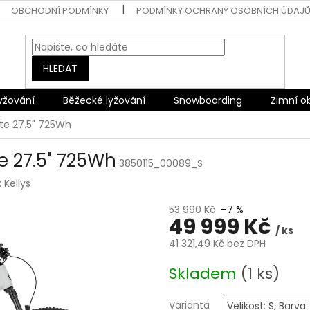
OBCHODNÍ PODMÍNKY
PODMÍNKY OCHRANY OSOBNÍCH ÚDAJ
HLEDAT
lyžování
Běžecké lyžování
Snowboarding
Zimní o
te 27.5" 725Wh
e 27.5" 725Wh
3850115_00089_S
:
Kellys
53 990 Kč
–7 %
49 999 Kč
/ ks
41 321,49 Kč bez DPH
Měrná
Skladem
(1 ks)
cena:
Varianta