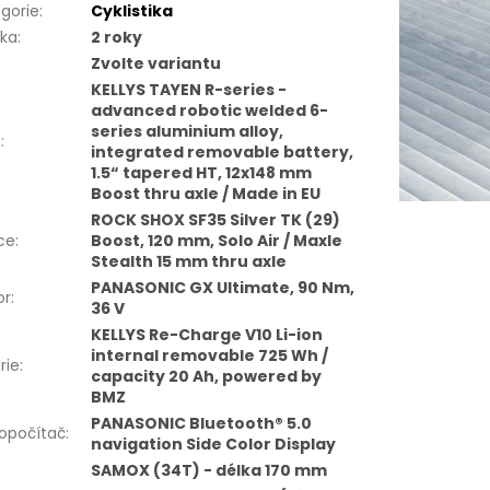
gorie
:
Cyklistika
uka
:
2 roky
Zvolte variantu
KELLYS TAYEN R-series -
advanced robotic welded 6-
series aluminium alloy,
m
:
integrated removable battery,
1.5“ tapered HT, 12x148 mm
Boost thru axle / Made in EU
ROCK SHOX SF35 Silver TK (29)
ice
:
Boost, 120 mm, Solo Air / Maxle
Stealth 15 mm thru axle
PANASONIC GX Ultimate, 90 Nm,
or
:
36 V
KELLYS Re-Charge V10 Li-ion
internal removable 725 Wh /
rie
:
capacity 20 Ah, powered by
BMZ
PANASONIC Bluetooth® 5.0
opočítač
:
navigation Side Color Display
:
SAMOX (34T) - délka 170 mm