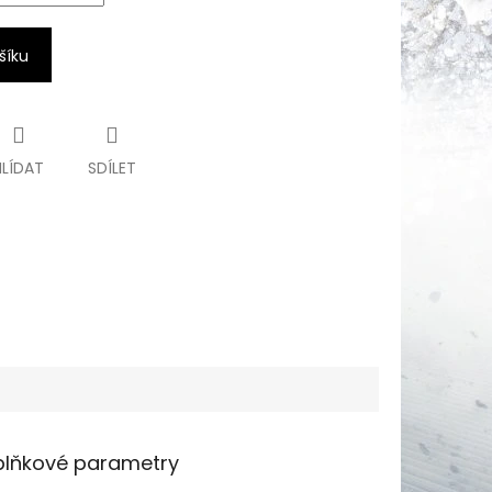
šíku
HLÍDAT
SDÍLET
lňkové parametry