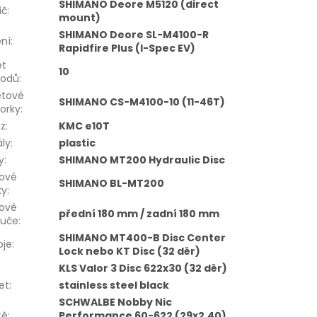
SHIMANO Deore M5120 (direct
ič
:
mount)
SHIMANO Deore SL-M4100-R
ní
:
Rapidfire Plus (I-Spec EV)
et
10
vodů
:
etové
SHIMANO CS-M4100-10 (11-46T)
orky
:
ěz
:
KMC e10T
ly
:
plastic
y
:
SHIMANO MT200 Hydraulic Disc
dové
SHIMANO BL-MT200
ky
:
dové
přední 180 mm / zadní 180 mm
ouče
:
SHIMANO MT400-B Disc Center
oje
:
Lock nebo KT Disc (32 děr)
:
KLS Valor 3 Disc 622x30 (32 děr)
et
:
stainless steel black
SCHWALBE Nobby Nic
tě
:
Performance 60-622 (29x2.40)