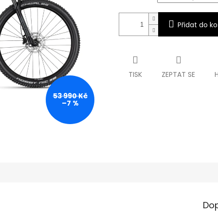
Přidat do ko
TISK
ZEPTAT SE
53 990 Kč
–7 %
Dop