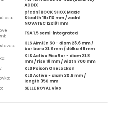
ADDIX
přední ROCK SHOX Maxle
ná osa
:
Stealth 15x110 mm / zadní
NOVATEC 12x181 mm
vové
FSA 1.5 semi-integrated
ení
:
KLS Alm/En 50 - diam 28.6 mm /
dstavec
:
bar bore 31.8 mm / délka 45 mm
KLS Active RiseBar - diam 31.8
tka
:
mm / rise 18 mm / width 700 mm
y
:
KLS Poison OneLockon
KLS Active - diam 30.9 mm /
lovka
:
length 350 mm
o
:
SELLE ROYAL Vivo