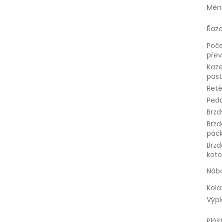
Měn
Řaze
Poč
pře
Kaz
past
Řet
Pedá
Brzd
Brz
páč
Brz
kot
Náb
Kola
Výpl
Pláš