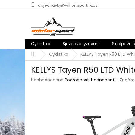
Přejít
objednavky@wintersporthk.cz
na
obsah
Cyklistika
Sjezdové lyžování
Skialpové 
Domů
Cyklistika
KELLYS Tayen R50 LTD Whi
KELLYS Tayen R50 LTD Whit
Průměrné
Neohodnoceno
Podrobnosti hodnocení
Značka
hodnocení
produktu
je
0,0
z
5
hvězdiček.