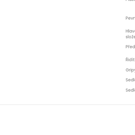
Pev
Hla
slož
Pře
Řidí
Grip
Sed
Sedl