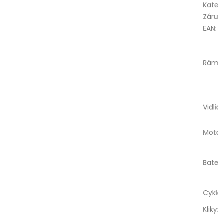
Kate
Zár
EAN
:
Rá
Vidl
Mot
Bate
Cykl
Kliky