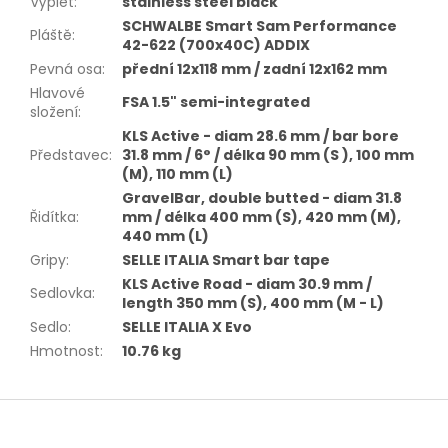
Výplet
:
stainless steel black
SCHWALBE Smart Sam Performance
Pláště
:
42-622 (700x40C) ADDIX
Pevná osa
:
přední 12x118 mm / zadní 12x162 mm
Hlavové
FSA 1.5" semi-integrated
složení
:
KLS Active - diam 28.6 mm / bar bore
Představec
:
31.8 mm / 6° / délka 90 mm (S ), 100 mm
(M), 110 mm (L)
GravelBar, double butted - diam 31.8
Řidítka
:
mm / délka 400 mm (S), 420 mm (M),
440 mm (L)
Gripy
:
SELLE ITALIA Smart bar tape
KLS Active Road - diam 30.9 mm /
Sedlovka
:
length 350 mm (S), 400 mm (M - L)
Sedlo
:
SELLE ITALIA X Evo
Hmotnost
:
10.76 kg
Z
á