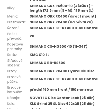
thru axle
SHIMANO GRX RX600-10 (46x30T) -
Kliky
:
length 172.5 mm (S - M), 175 mm (L)
Měnič
:
SHIMANO GRX RX400 (direct mount)
Přesmykač
:
SHIMANO GRX RX400 (na návařku)
Řazení
:
SHIMANO GRX ST-RX400 Dual Control
Počet
20
převodů
:
Kazetové
SHIMANO CS-HG500-10 (11-34T)
pastorky
:
Řetěz
:
KMC X10 EL
Středové
SHIMANO BB-RS500
složení
:
Brzdy
:
SHIMANO GRX RX400 Hydraulic Disc
Brzdové
SHIMANO GRX ST-RX400 Dual Control
páčky
:
Brzdové
přední 160 mm front / 160 mm rear
kotouče
:
Náboje
:
NOVATEC Disc Center Lock (28 děr)
Kola
:
KLS Grind 25 SL Disc 622x25 (28 děr)