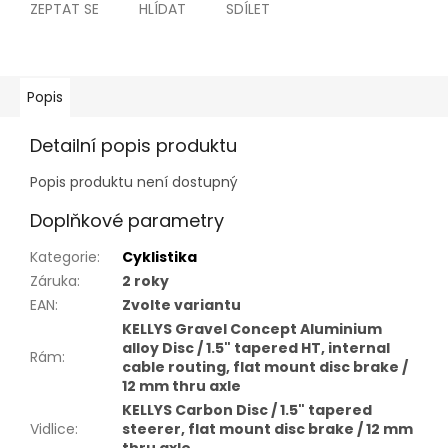
ZEPTAT SE
HLÍDAT
SDÍLET
Popis
Detailní popis produktu
Popis produktu není dostupný
Doplňkové parametry
Kategorie
:
Cyklistika
Záruka
:
2 roky
EAN
:
Zvolte variantu
KELLYS Gravel Concept Aluminium
alloy Disc / 1.5" tapered HT, internal
Rám
:
cable routing, flat mount disc brake /
12 mm thru axle
KELLYS Carbon Disc / 1.5" tapered
Vidlice
:
steerer, flat mount disc brake / 12 mm