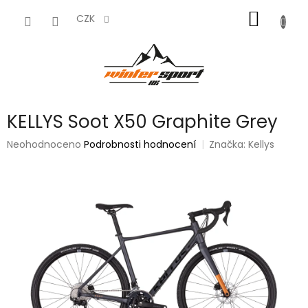
Přejít
NÁKUP
na
CZK
obsah
KOŠÍK
KELLYS Soot X50 Graphite Grey
Průměrné
Neohodnoceno
Podrobnosti hodnocení
Značka:
Kellys
hodnocení
produktu
je
0,0
z
5
hvězdiček.