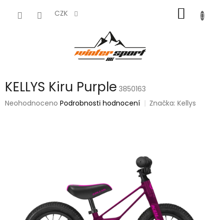
Přejít
NÁKUP
na
CZK
obsah
KOŠÍK
KELLYS Kiru Purple
3850163
Průměrné
Neohodnoceno
Podrobnosti hodnocení
Značka:
Kellys
hodnocení
produktu
je
0,0
z
5
hvězdiček.