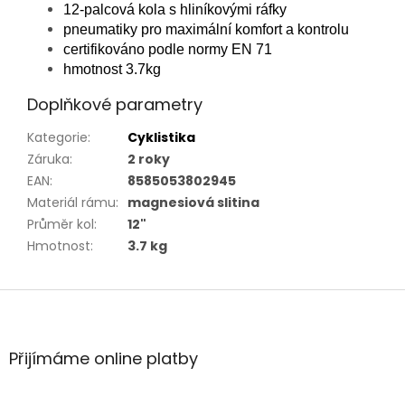
12-palcová kola s hliníkovými ráfky
pneumatiky pro maximální komfort a kontrolu
certifikováno podle normy EN 71
hmotnost 3.7kg
Doplňkové parametry
Kategorie
:
Cyklistika
Záruka
:
2 roky
EAN
:
8585053802945
Materiál rámu
:
magnesiová slitina
Průměr kol
:
12"
Hmotnost
:
3.7 kg
Z
á
p
a
Přijímáme online platby
t
í