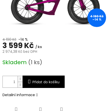
4 190 Kč
–14 %
4 190 Kč
–14 %
3 599 Kč
/ ks
2 974,38 Kč bez DPH
Měrná
Skladem
(1 ks)
cena:
Přidat do košíku
Detailní informace