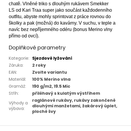
chatě. Vlněné triko s dlouhým rukávem Smekker
LS od Kari Traa super jako součást každodenního
outfitu, abyste mohly sprintovat z práce rovnou do
školky a pak (možná) do kavárny. V suchu, v teple a
navíc bez nepříjemného odéru (bonus Merino vlny
přímo od ovcí).
Doplňkové parametry
Kategorie
:
Sjezdové lyžování
Záruka
:
2 roky
EAN
:
Zvolte variantu
Materiál
:
100% Merino vlna
Gramáž
:
190 g/m2, 19.5 Mic
Střih
:
přiléhavý s kulatým výstřihem
raglánové rukávy, rukávy zakončené
Výhody a
dlouhými manžetami, žakárový úplet,
výbava
:
ploché švy
Z