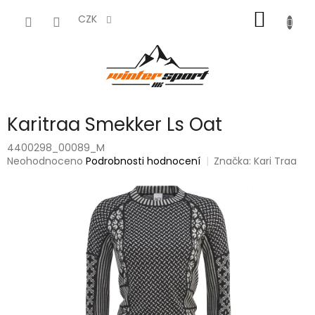
Přejít
NÁKUP
na
CZK
obsah
KOŠÍK
Karitraa Smekker Ls Oat
4400298_00089_M
Průměrné
Neohodnoceno
Podrobnosti hodnocení
Značka:
Kari Traa
hodnocení
produktu
je
0,0
z
5
hvězdiček.