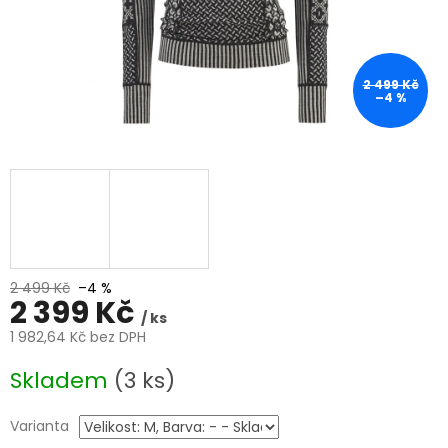
2 499 Kč
–4 %
2 499 Kč
–4 %
2 399 Kč
/ ks
1 982,64 Kč bez DPH
Měrná
Skladem
(3 ks)
cena:
Varianta