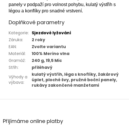
panely v podpaží pro volnost pohybu, kulatý výstřih s
légou a konflíky pro snadné vrstvení.
Doplňkové parametry
Kategorie
:
Sjezdové lyžování
Záruka
:
2 roky
EAN
:
Zvolte variantu
Materiál
:
100% Merino vlna
Gramáž
:
240 g, 19,5 Mic
Střih
:
přiléhavý
kulatý výstřih, léga s knoflíky, žakárový
Výhody a
úplet, ploché švy, pružné boční panely,
výbava
:
rukávy zakončené manžetami
Z
á
p
a
Přijímáme online platby
t