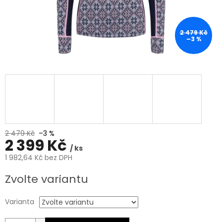
2 479 Kč
–3 %
2 479 Kč
–3 %
2 399 Kč
/ ks
1 982,64 Kč bez DPH
Měrná
Zvolte variantu
cena:
Varianta