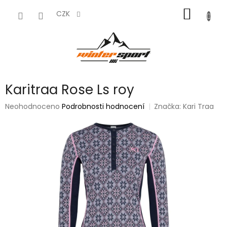
Přejít
NÁKUP
na
CZK
obsah
KOŠÍK
Karitraa Rose Ls roy
Průměrné
Neohodnoceno
Podrobnosti hodnocení
Značka:
Kari Traa
hodnocení
produktu
je
0,0
z
5
hvězdiček.