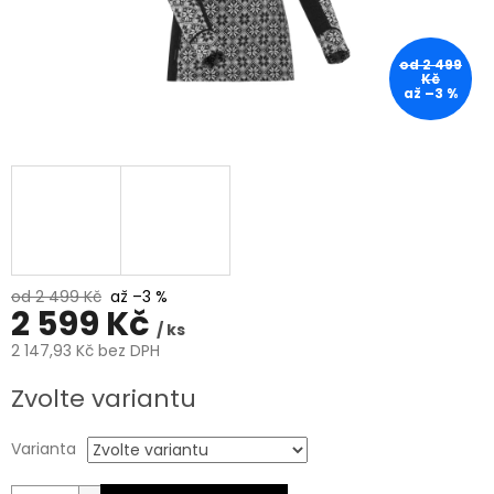
od 2 499
Kč
až –3 %
od 2 499 Kč
až –3 %
2 599 Kč
/ ks
2 147,93 Kč bez DPH
Měrná
Zvolte variantu
cena:
Varianta