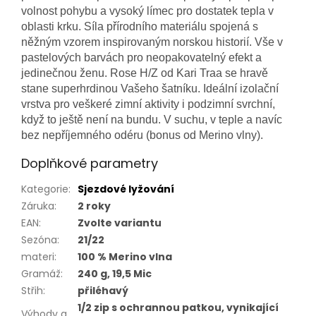
volnost pohybu a vysoký límec pro dostatek tepla v
oblasti krku. Síla přírodního materiálu spojená s
něžným vzorem inspirovaným norskou historií. Vše v
pastelových barvách pro neopakovatelný efekt a
jedinečnou ženu. Rose H/Z od Kari Traa se hravě
stane superhrdinou Vašeho šatníku. Ideální izolační
vrstva pro veškeré zimní aktivity i podzimní svrchní,
když to ještě není na bundu. V suchu, v teple a navíc
bez nepříjemného odéru (bonus od Merino vlny).
Doplňkové parametry
Kategorie
:
Sjezdové lyžování
Záruka
:
2 roky
EAN
:
Zvolte variantu
Sezóna
:
21/22
materi
:
100 % Merino vlna
Gramáž
:
240 g, 19,5 Mic
Střih
:
přiléhavý
1/2 zip s ochrannou patkou, vynikající
Výhody a