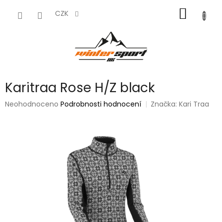
Přejít
NÁKUP
na
CZK
obsah
KOŠÍK
Karitraa Rose H/Z black
Průměrné
Neohodnoceno
Podrobnosti hodnocení
Značka:
Kari Traa
hodnocení
produktu
je
0,0
z
5
hvězdiček.