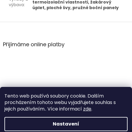
termoizolační vlastnosti, žakárový
výbava
:
úplet, ploché švy, pružné boční panely
Z
á
p
a
Přijímáme online platby
t
í
Tento web používá soubory cookie. Dalším
procházením tohoto webu vyjadřujete souhlas s
jejich používáním.. Více informací
zde
.
Vytvořil Shoptet
Nastavení