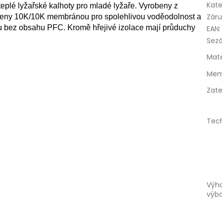
Kate
teplé lyžařské kalhoty pro mladé lyžaře.
Vyrobeny z
Zár
aveny 10K/10K membránou pro spolehlivou voděodolnost a
u bez obsahu PFC.
Kromě hřejivé izolace mají průduchy
EAN
:
Sez
Mate
Mem
Zate
Tec
Výh
výb