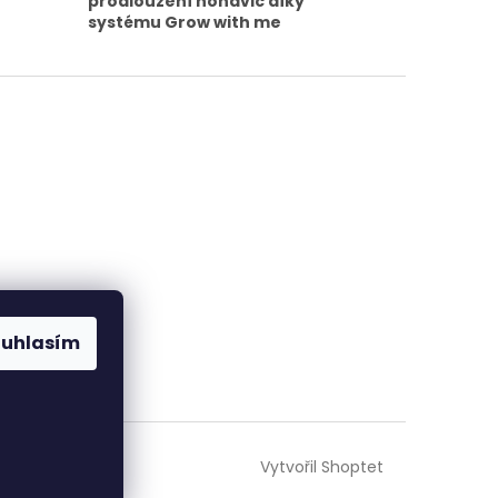
prodloužení nohavic díky
systému Grow with me
ouhlasím
Vytvořil Shoptet