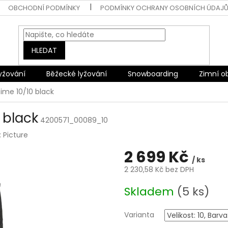
OBCHODNÍ PODMÍNKY
PODMÍNKY OCHRANY OSOBNÍCH ÚDAJ
HLEDAT
lyžování
Běžecké lyžování
Snowboarding
Zimní o
ime 10/10 black
 black
4200571_00089_10
:
Picture
2 699 Kč
/ ks
2 230,58 Kč bez DPH
Měrná
Skladem
(5 ks)
cena:
Varianta