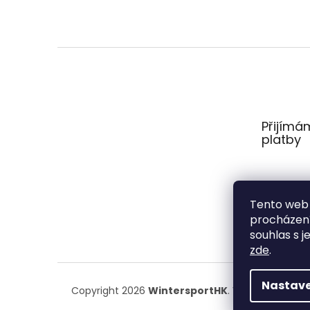
Z
á
p
a
t
Přijímá
í
platby
Tento web 
procházení
souhlas s j
zde
.
Nastave
Copyright 2026
WintersportHK
. Všechna práva 