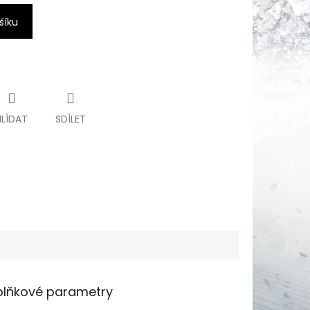
šíku
HLÍDAT
SDÍLET
lňkové parametry