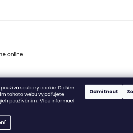
me online
používá soubory cookie. Dalším
Odmítnout
S
m tohoto webu vyjadřujete
ejich používáním.. Více informací
ní
vyhrazena.