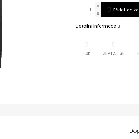
Přidat do ko
Detailní informace
TISK
ZEPTAT SE
Dop