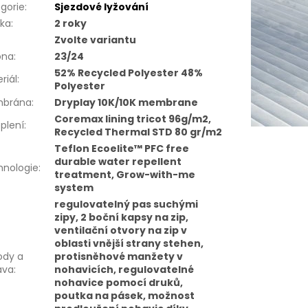
gorie
:
Sjezdové lyžování
uka
:
2 roky
Zvolte variantu
óna
:
23/24
52% Recycled Polyester 48%
riál
:
Polyester
brána
:
Dryplay 10K/10K membrane
Coremax lining tricot 96g/m2,
plení
:
Recycled Thermal STD 80 gr/m2
Teflon Ecoelite™ PFC free
durable water repellent
hnologie
:
treatment, Grow-with-me
system
regulovatelný pas suchými
zipy, 2 boční kapsy na zip,
ventilační otvory na zip v
oblasti vnější strany stehen,
ody a
protisněhové manžety v
ava
:
nohavicích, regulovatelné
nohavice pomocí druků,
poutka na pásek, možnost