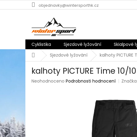
Přejít
objednavky@wintersporthk.cz
na
obsah
Cyklistika
Sjezdové lyžování
Skialpové 
Domů
Sjezdové lyžování
kalhoty PICTURE T
kalhoty PICTURE Time 10/10
Průměrné
Neohodnoceno
Podrobnosti hodnocení
Značka
hodnocení
produktu
je
0,0
z
5
hvězdiček.