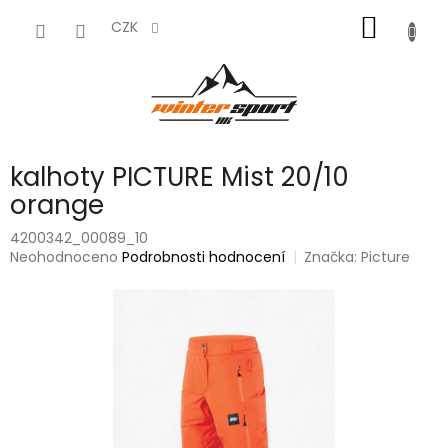
Přejít
NÁKUP
na
CZK
obsah
KOŠÍK
kalhoty PICTURE Mist 20/10
orange
4200342_00089_10
Průměrné
Neohodnoceno
Podrobnosti hodnocení
Značka:
Picture
hodnocení
produktu
je
0,0
z
5
hvězdiček.