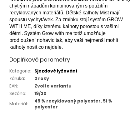
chytrým nápadům kombinovaným s použitím
recyklovaných materiálů. Dětské kalhoty Mist mají
spoustu vychytávek. Za zmínku stojí systém GROW
WITH ME, díky kterému kalhoty porostou s vašimi
dětmi. Systém Grow with me totiž umožňuje
prodloužení nohavic tak, aby vaši nejmenší mohli
kalhoty nosit co nejdéle.
Doplňkové parametry
Kategorie
:
Sjezdové lyžování
Záruka
:
2 roky
EAN
:
Zvolte variantu
Sezóna
:
19/20
49 % recyklovaný polyester, 51 %
Materiál
:
polyester
Z
á
p