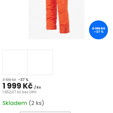
3 199 Kč
–37 %
3 199 Kč
–37 %
1 999 Kč
/ ks
1 652,07 Kč bez DPH
Měrná
Skladem
(2 ks)
cena: