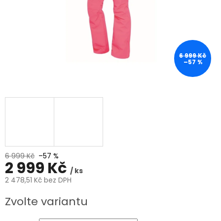
6 999 Kč
–57 %
6 999 Kč
–57 %
2 999 Kč
/ ks
2 478,51 Kč bez DPH
Měrná
Zvolte variantu
cena: