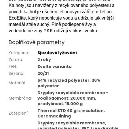
Kalhoty jsou navrženy z recyklovaného polyesteru a
povrch kalhot je ošetřen teflonovým zátěrem Teflon
EcoElite, který nepohlcuje vodu a udržuje tak vnější
materiál stále suchý. Plně podlepené švy a
voděodolné zipy YKK udržují vlhkost venku.
Doplňkové parametry
Kategorie
:
Sjezdové lyžování
Záruka
:
2 roky
EAN
:
Zvolte variantu
Sezóna
:
20/21
64% recycled polyester, 36%
Materiál
:
polyester
Dryplay recyclable membrane -
Membrána
:
voděodolnost: 20.000 mm,
prodyšnost: 15.000 g
Thermal STD 40 grs insulation,
Zateplení
:
Coremax lining
Dryplay recyclable membrane,
recycled polyester, PFC free durable