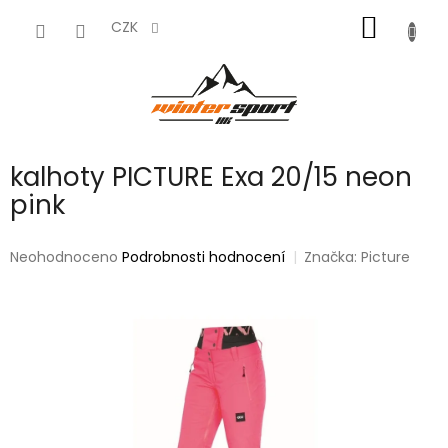
Přejít
NÁKUP
na
CZK
obsah
KOŠÍK
kalhoty PICTURE Exa 20/15 neon
pink
Průměrné
Neohodnoceno
Podrobnosti hodnocení
Značka:
Picture
hodnocení
produktu
je
0,0
z
5
hvězdiček.