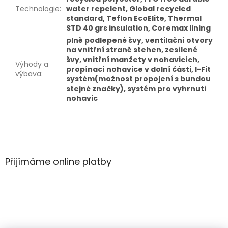
Technologie
:
water repelent, Global recycled
standard, Teflon EcoElite, Thermal
STD 40 grs insulation, Coremax lining
plně podlepené švy, ventilační otvory
na vnitřní straně stehen, zesílené
švy, vnitřní manžety v nohavicích,
Výhody a
propínací nohavice v dolní části, I-Fit
výbava
:
systém(možnost propojení s bundou
stejné značky), systém pro vyhrnutí
nohavic
Z
á
p
a
Přijímáme online platby
t
í