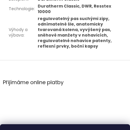
Duratherm Classic, DWR, Resstex
Technologie
:
10000
regulovatelný pas suchými zipy,
odnímatelné šle, anatomicky
Výhody a
tvarovaná kolena, vyvýšený pas,
výbava
:
sněhové manžety v nohavicích,
regulovatelné nohavice patenty,
reflexní prvky, boční kapsy
Z
á
p
a
Přijímáme online platby
t
í