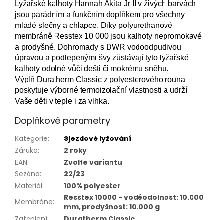
Lyžařské kalhoty Hannah Akita Jr II v živých barvách
jsou parádním a funkčním doplňkem pro všechny
mladé slečny a chlapce. Díky polyurethanové
membráně Resstex 10 000 jsou kalhoty nepromokavé
a prodyšné. Dohromady s DWR vodoodpudivou
úpravou a podlepenými švy zůstávají tyto lyžařské
kalhoty odolné vůči dešti či mokrému sněhu.
Výplň Duratherm Classic z polyesterového rouna
poskytuje výborné termoizolační vlastnosti a udrží
Vaše děti v teple i za vlhka.
Doplňkové parametry
Kategorie
:
Sjezdové lyžování
Záruka
:
2 roky
EAN
:
Zvolte variantu
Sezóna
:
22/23
Materiál
:
100% polyester
Resstex 10000 - voděodolnost: 10.000
Membrána
:
mm, prodyšnost: 10.000 g
Zateplení
:
Duratherm Classic