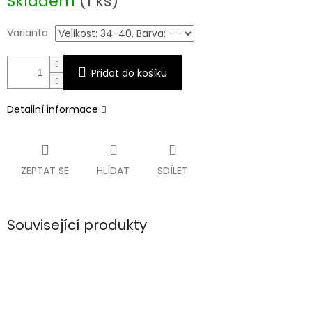
Skladem
(1 ks)
cena:
Varianta
Přidat do košíku
Detailní informace
ZEPTAT SE
HLÍDAT
SDÍLET
Související produkty