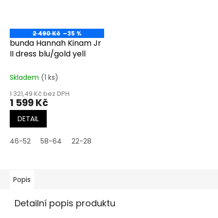
2 490 Kč
–35 %
bunda Hannah Kinam Jr
II dress blu/gold yell
Skladem
(1 ks)
1 321,49 Kč bez DPH
1 599 Kč
DETAIL
46-52
58-64
22-28
Popis
Detailní popis produktu