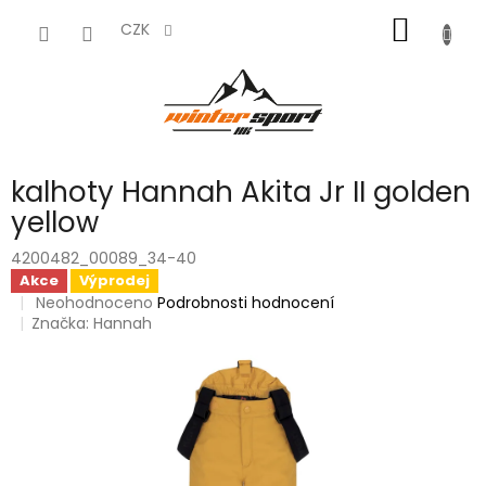
Přejít
NÁKUP
na
CZK
obsah
KOŠÍK
kalhoty Hannah Akita Jr II golden
yellow
4200482_00089_34-40
Akce
Výprodej
Průměrné
Neohodnoceno
Podrobnosti hodnocení
hodnocení
Značka:
Hannah
produktu
je
0,0
z
5
hvězdiček.