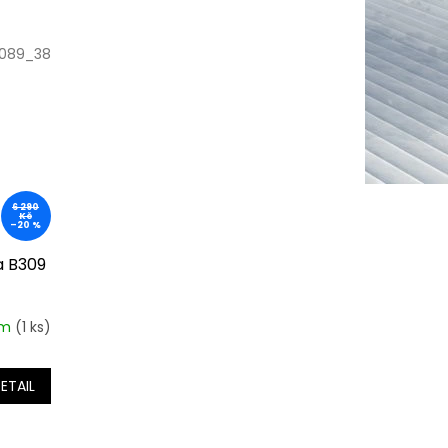
089_38
6 290
Kč
–20 %
 B309
em
(1 ks)
ETAIL