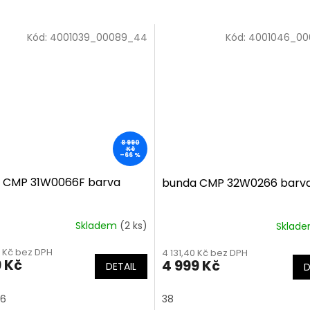
Kód:
4001039_00089_44
Kód:
4001046_00
8 990
Kč
–66 %
 CMP 31W0066F barva
bunda CMP 32W0266 barva
Skladem
(2 ks)
Sklad
1 Kč bez DPH
4 131,40 Kč bez DPH
9 Kč
4 999 Kč
DETAIL
D
6
38