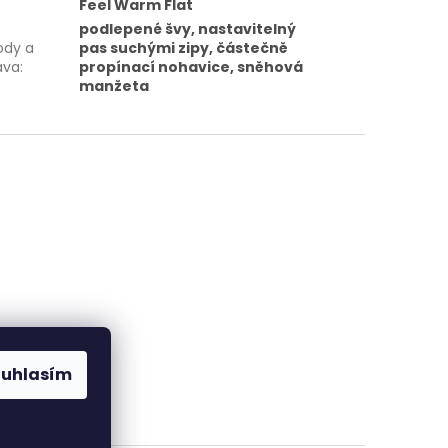
Feel Warm Flat
podlepené švy, nastavitelný
ody a
pas suchými zipy, částečně
ava
:
propínací nohavice, sněhová
manžeta
ouhlasím