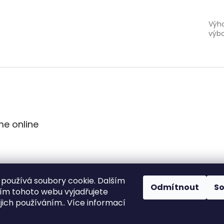
Výh
výb
me online
používá soubory cookie. Dalším
Odmítnout
S
m tohoto webu vyjadřujete
ejich používáním.. Více informací