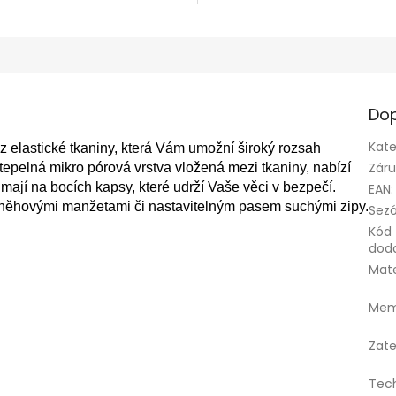
Dop
Kate
 elastické tkaniny, která Vám umožní široký rozsah
Zár
tepelná mikro pórová vrstva vložená mezi tkaniny, nabízí
mají na bocích kapsy, které udrží Vaše věci v bezpečí.
EAN
:
sněhovými manžetami či nastavitelným pasem suchými zipy.
Sez
Kód
dod
Mate
Mem
Zate
Tec