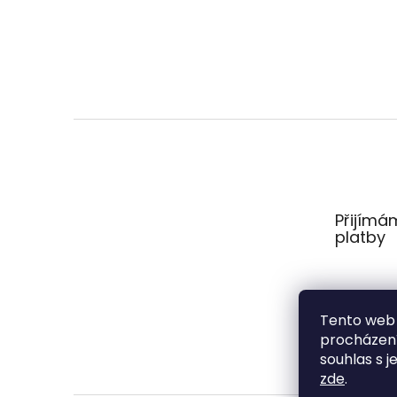
Z
á
p
a
t
Přijímá
í
platby
Tento web 
procházení
souhlas s j
zde
.