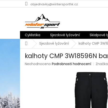
Přejít
objednavky@wintersporthk.cz
na
obsah
Cyklistika
Sjezdové lyžování
Skialpové 
Domů
Sjezdové lyžování
kalhoty CMP 3W1
kalhoty CMP 3W18596N ba
Průměrné
Neohodnoceno
Podrobnosti hodnocení
Značka
hodnocení
produktu
je
0,0
z
5
hvězdiček.