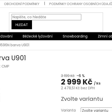
OBCHODNÍ PODMÍNKY
PODMÍNKY OCHRANY OSOBNÍCH ÚDAJ
HLEDAT
lyžování
Běžecké lyžování
Snowboarding
Zimní o
8596N barva U901
rva U901
:
CMP
3 199 Kč
–6 %
2 999 Kč
/ ks
2 478,51 Kč bez DPH
Měrná
Zvolte variantu
cena:
Varianta