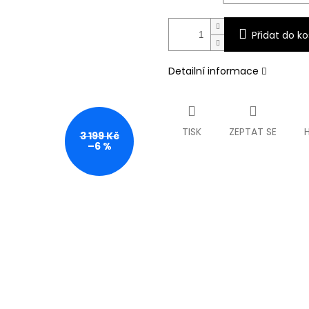
Přidat do ko
Detailní informace
TISK
ZEPTAT SE
3 199 Kč
–6 %