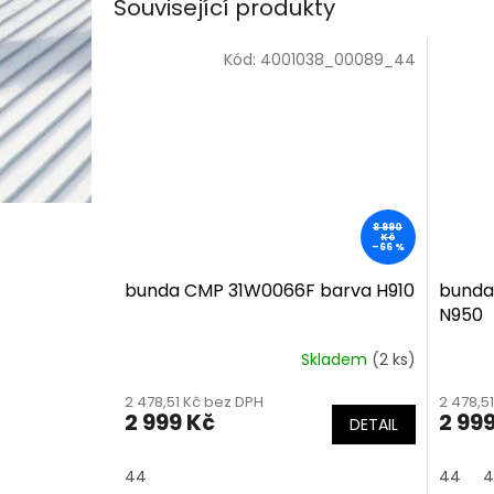
Související produkty
Kód:
4001038_00089_44
8 990
Kč
–66 %
bunda CMP 31W0066F barva H910
bunda
N950
Skladem
(2 ks)
2 478,51 Kč bez DPH
2 478,5
2 999 Kč
2 99
DETAIL
44
44
4