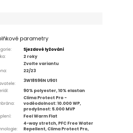
lňkové parametry
gorie
:
Sjezdové lyžování
uka
:
2 roky
Zvolte variantu
óna
:
22/23
3W18596N U901
avatele
:
riál
:
90% polyester, 10% elastan
Clima Protect Pro -
brána
:
voděodolnost: 10.000 WP,
prodyšnost: 5.000 MVP
plení
:
Feel Warm Flat
4-way stretch, PFC Free Water
hnologie
:
Repellent, Clima Protect Pro,