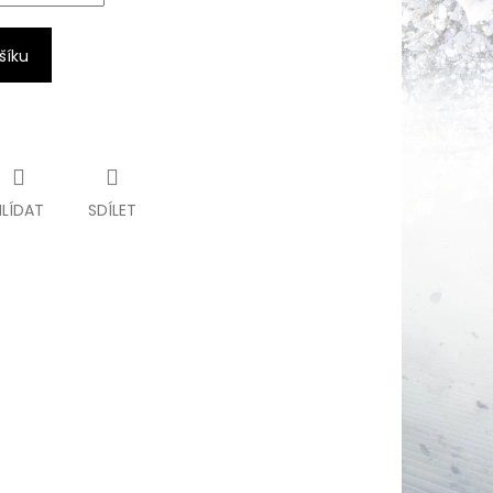
šíku
HLÍDAT
SDÍLET