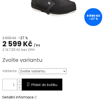
3 590 Kč
–27 %
3 590 Kč
–27 %
2 599 Kč
/ ks
2 147,93 Kč bez DPH
Měrná
Zvolte variantu
cena:
Varianta
Přidat do košíku
Detailní informace