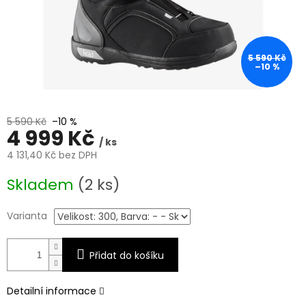
5 590 Kč
–10 %
5 590 Kč
–10 %
4 999 Kč
/ ks
4 131,40 Kč bez DPH
Měrná
Skladem
(2 ks)
cena:
Varianta
Přidat do košíku
Detailní informace