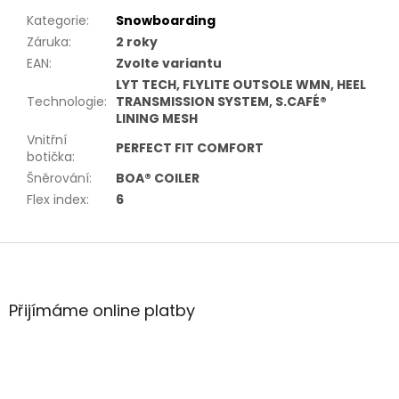
Kategorie
:
Snowboarding
Záruka
:
2 roky
EAN
:
Zvolte variantu
LYT TECH, FLYLITE OUTSOLE WMN, HEEL
Technologie
:
TRANSMISSION SYSTEM, S.CAFÉ®
LINING MESH
Vnitřní
PERFECT FIT COMFORT
botička
:
Šněrování
:
BOA® COILER
Flex index
:
6
Z
á
p
a
Přijímáme online platby
t
í