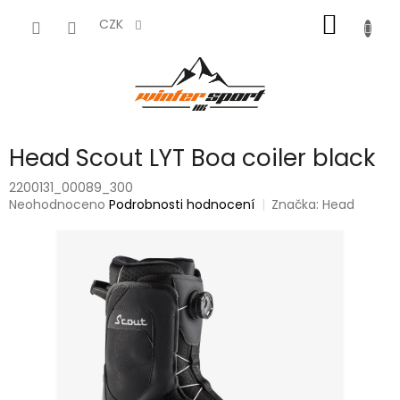
Přejít
NÁKUP
na
CZK
obsah
KOŠÍK
Head Scout LYT Boa coiler black
2200131_00089_300
Průměrné
Neohodnoceno
Podrobnosti hodnocení
Značka:
Head
hodnocení
produktu
je
0,0
z
5
hvězdiček.