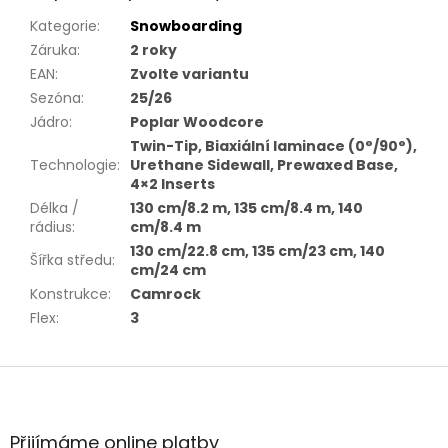
Kategorie
:
Snowboarding
Záruka
:
2 roky
EAN
:
Zvolte variantu
Sezóna
:
25/26
Jádro
:
Poplar Woodcore
Twin-Tip, Biaxiální laminace (0°/90°),
Technologie
:
Urethane Sidewall, Prewaxed Base,
4×2 Inserts
Délka /
130 cm/8.2 m, 135 cm/8.4 m, 140
rádius
:
cm/8.4 m
130 cm/22.8 cm, 135 cm/23 cm, 140
Šířka středu
:
cm/24 cm
Konstrukce
:
Camrock
Flex
:
3
Z
á
p
a
Přijímáme online platby