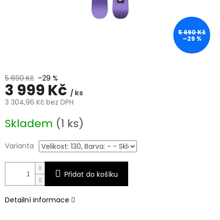
5 690 Kč
–29 %
5 690 Kč
–29 %
3 999 Kč
/ ks
3 304,96 Kč bez DPH
Měrná
Skladem
(1 ks)
cena:
Varianta
Přidat do košíku
Detailní informace