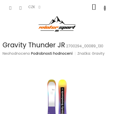
Přejít
NÁKUP
na
CZK
obsah
KOŠÍK
Gravity Thunder JR
2700294_00089_130
Průměrné
Neohodnoceno
Podrobnosti hodnocení
Značka:
Gravity
hodnocení
produktu
je
0,0
z
5
hvězdiček.