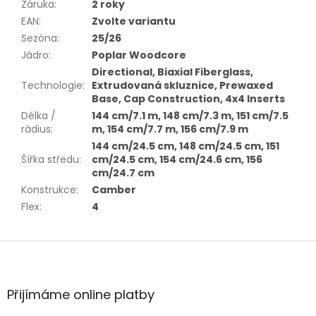
Záruka
:
2 roky
EAN
:
Zvolte variantu
Sezóna
:
25/26
Jádro
:
Poplar Woodcore
Directional, Biaxial Fiberglass,
Technologie
:
Extrudovaná skluznice, Prewaxed
Base, Cap Construction, 4x4 Inserts
Délka /
144 cm/7.1 m, 148 cm/7.3 m, 151 cm/7.5
rádius
:
m, 154 cm/7.7 m, 156 cm/7.9 m
144 cm/24.5 cm, 148 cm/24.5 cm, 151
Šířka středu
:
cm/24.5 cm, 154 cm/24.6 cm, 156
cm/24.7 cm
Konstrukce
:
Camber
Flex
:
4
Z
á
p
a
Přijímáme online platby
t