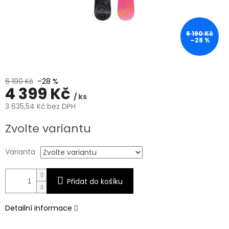
6 190 Kč
–28 %
6 190 Kč
–28 %
4 399 Kč
/ ks
3 635,54 Kč bez DPH
Měrná
Zvolte variantu
cena:
Varianta
Přidat do košíku
Detailní informace