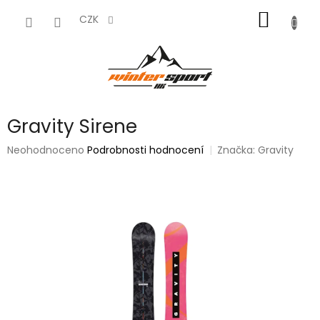
Přejít
NÁKUP
na
CZK
obsah
KOŠÍK
Gravity Sirene
Průměrné
Neohodnoceno
Podrobnosti hodnocení
Značka:
Gravity
hodnocení
produktu
je
0,0
z
5
hvězdiček.