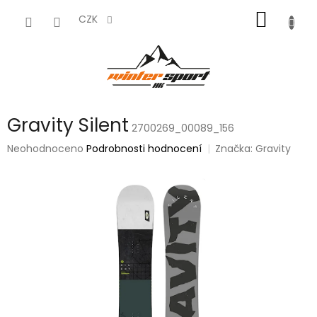
Přejít
NÁKUP
na
CZK
obsah
KOŠÍK
Gravity Silent
2700269_00089_156
Průměrné
Neohodnoceno
Podrobnosti hodnocení
Značka:
Gravity
hodnocení
produktu
je
0,0
z
5
hvězdiček.