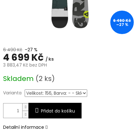
6 490 Kč
–27 %
6 490 Kč
–27 %
4 699 Kč
/ ks
3 883,47 Kč bez DPH
Měrná
Skladem
(2 ks)
cena:
Varianta
Přidat do košíku
Detailní informace