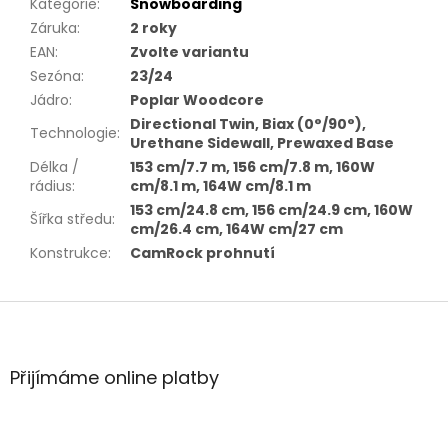
Kategorie
:
Snowboarding
Záruka
:
2 roky
EAN
:
Zvolte variantu
Sezóna
:
23/24
Jádro
:
Poplar Woodcore
Directional Twin, Biax (0°/90°),
Technologie
:
Urethane Sidewall, Prewaxed Base
Délka /
153 cm/7.7 m, 156 cm/7.8 m, 160W
rádius
:
cm/8.1 m, 164W cm/8.1 m
153 cm/24.8 cm, 156 cm/24.9 cm, 160W
Šířka středu
:
cm/26.4 cm, 164W cm/27 cm
Konstrukce
:
CamRock prohnutí
Z
á
p
a
Přijímáme online platby
t
í