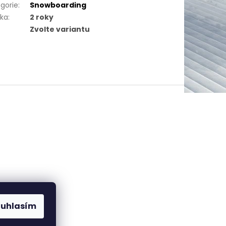
gorie
:
Snowboarding
uka
:
2 roky
Zvolte variantu
ouhlasím