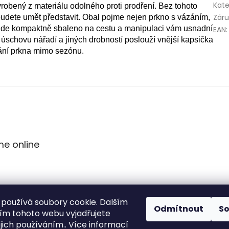
Kate
robený z materiálu odolného proti prodření. Bez tohoto
Zár
budete umět představit. Obal pojme nejen prkno s vázáním,
bude kompaktně sbaleno na cestu a manipulaci vám usnadní
EAN
:
 úschovu nářadí a jiných drobností poslouží vnější kapsička
vání prkna mimo sezónu.
me online
používá soubory cookie. Dalším
Odmítnout
S
m tohoto webu vyjadřujete
ejich používáním.. Více informací