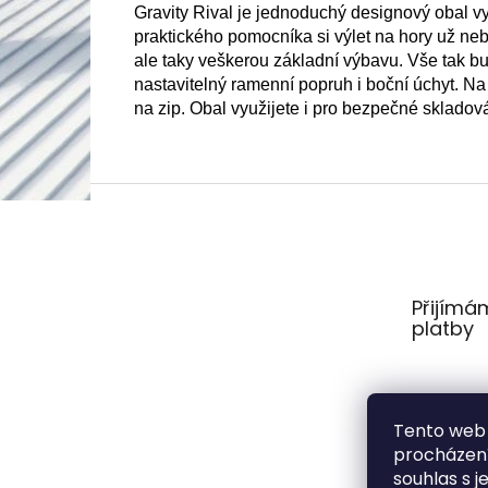
Gravity Rival je jednoduchý designový obal vy
praktického pomocníka si výlet na hory už ne
ale taky veškerou základní výbavu. Vše tak 
nastavitelný ramenní popruh i boční úchyt. Na
na zip. Obal využijete i pro bezpečné sklado
Z
á
p
a
t
Přijímá
í
platby
Tento web 
procházení
souhlas s j