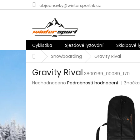
Přejít
objednavky@wintersporthk.cz
na
obsah
Cyklistika
Sjezdové lyžování
Skialpové 
Domů
Snowboarding
Gravity Rival
Gravity Rival
3800269_00089_170
Průměrné
Neohodnoceno
Podrobnosti hodnocení
Značka
hodnocení
produktu
je
0,0
z
5
hvězdiček.