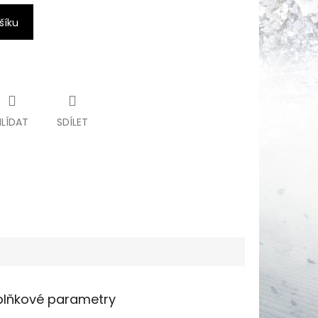
šíku
HLÍDAT
SDÍLET
lňkové parametry