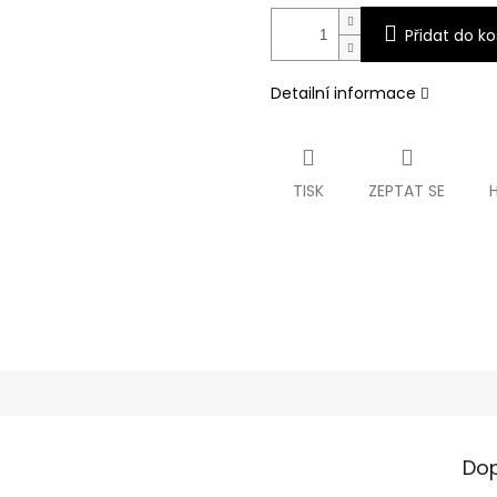
Přidat do ko
Detailní informace
TISK
ZEPTAT SE
Dop