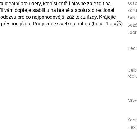
Kate
ideální pro ridery, kteří si chtějí hlavně zajezdit na
Zár
 vám dopřeje stabilitu na hraně a spolu s directional
 odezvu pro co nejpohodovější zážitek z jízdy. Krájejte
EAN
:
 přesnou jízdu. Pro jezdce s velkou nohou (boty 11 a výš)
Sez
Jád
Tec
Délk
rádi
Šířk
Kon
Flex
: