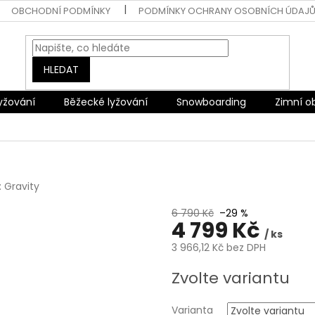
OBCHODNÍ PODMÍNKY
PODMÍNKY OCHRANY OSOBNÍCH ÚDAJ
HLEDAT
lyžování
Běžecké lyžování
Snowboarding
Zimní o
:
Gravity
6 790 Kč
–29 %
4 799 Kč
/ ks
3 966,12 Kč bez DPH
Měrná
Zvolte variantu
cena:
Varianta