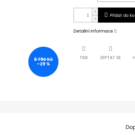
Přidat do ko
Detailní informace
TISK
ZEPTAT SE
6 790 Kč
–29 %
Dop