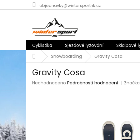
Přejít
objednavky@wintersporthk.cz
na
obsah
Cyklistika
Sjezdové lyžování
Skialpové 
Domů
Snowboarding
Gravity Cosa
Gravity Cosa
Průměrné
Neohodnoceno
Podrobnosti hodnocení
Značka
hodnocení
produktu
je
0,0
z
5
hvězdiček.