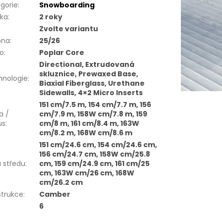
gorie
:
Snowboarding
uka
:
2 roky
Zvolte variantu
óna
:
25/26
ro
:
Poplar Core
Directional, Extrudovaná
skluznice, Prewaxed Base,
hnologie
:
Biaxial Fiberglass, Urethane
Sidewalls, 4×2 Micro Inserts
151 cm/7.5 m, 154 cm/7.7 m, 156
a /
cm/7.9 m, 158W cm/7.8 m, 159
us
:
cm/8 m, 161 cm/8.4 m, 163W
cm/8.2 m, 168W cm/8.6 m
151 cm/24.6 cm, 154 cm/24.6 cm,
156 cm/24.7 cm, 158W cm/25.8
a středu
:
cm, 159 cm/24.9 cm, 161 cm/25
cm, 163W cm/26 cm, 168W
cm/26.2 cm
strukce
:
Camber
6