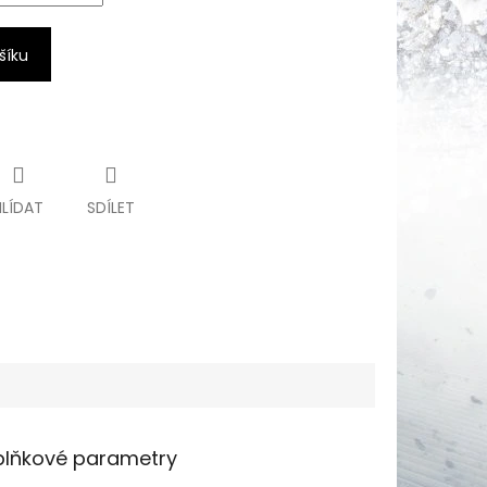
šíku
HLÍDAT
SDÍLET
lňkové parametry