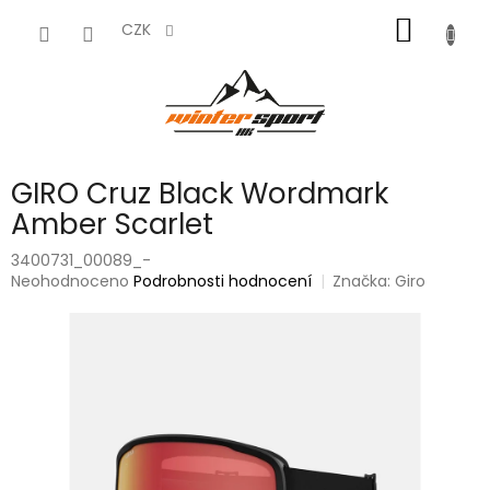
Přejít
NÁKUP
na
CZK
obsah
KOŠÍK
GIRO Cruz Black Wordmark
Amber Scarlet
3400731_00089_-
Průměrné
Neohodnoceno
Podrobnosti hodnocení
Značka:
Giro
hodnocení
produktu
je
0,0
z
5
hvězdiček.