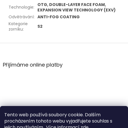
OTG, DOUBLE-LAYER FACE FOAM,
Technologie
:
EXPANSION VIEW TECHNOLOGY (EXV)
Odvětrávání
:
ANTI-FOG COATING
Kategorie
S2
zorníku
:
Z
á
p
a
Přijímáme online platby
t
í
Tento web používá soubory cookie. Dalším
procházením tohoto webu vyjadřujete souhlas s
jejich používáním.. Více informací
zde
.