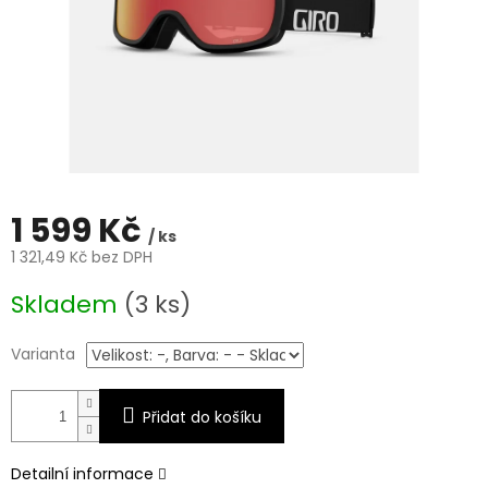
1 599 Kč
/ ks
1 321,49 Kč bez DPH
Měrná
Skladem
(3 ks)
cena:
Varianta
Přidat do košíku
Detailní informace