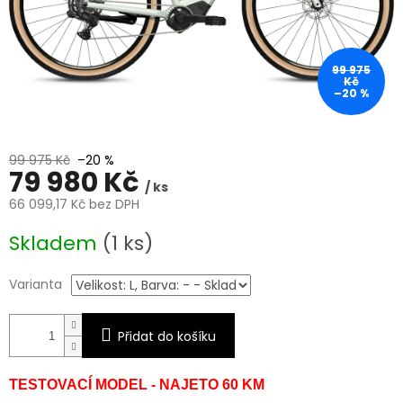
99 975
Kč
–20 %
99 975 Kč
–20 %
79 980 Kč
/ ks
66 099,17 Kč bez DPH
Měrná
Skladem
(1 ks)
cena:
Varianta
Přidat do košíku
TESTOVACÍ MODEL - NAJETO 60 KM