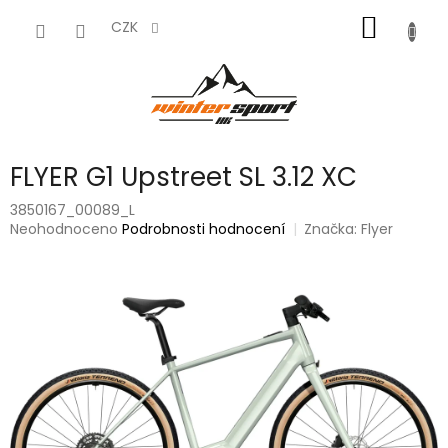
Přejít
NÁKUP
na
CZK
obsah
KOŠÍK
FLYER G1 Upstreet SL 3.12 XC
3850167_00089_L
Průměrné
Neohodnoceno
Podrobnosti hodnocení
Značka:
Flyer
hodnocení
produktu
je
0,0
z
5
hvězdiček.