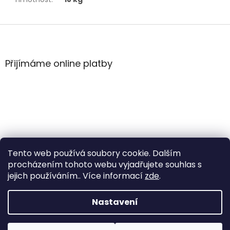
Z
á
p
a
Přijímáme online platby
t
í
Tento web používá soubory cookie. Dalším
procházením tohoto webu vyjadřujete souhlas s
jejich používáním.. Více informací
zde
.
Vytvořil Shoptet
Nastavení
Copyright 2026
WintersportHK
. Všechna práva