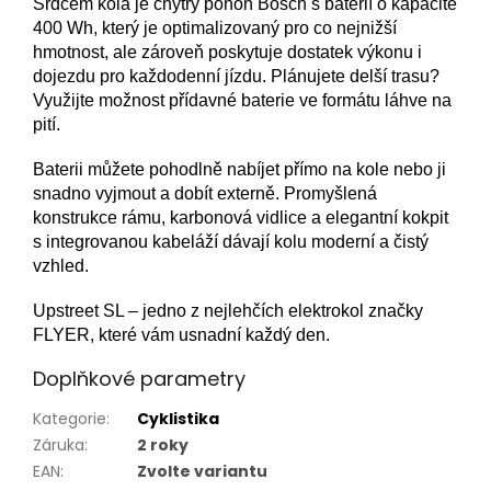
Srdcem kola je chytrý pohon Bosch s baterií o kapacitě
400 Wh, který je optimalizovaný pro co nejnižší
hmotnost, ale zároveň poskytuje dostatek výkonu i
dojezdu pro každodenní jízdu. Plánujete delší trasu?
Využijte možnost přídavné baterie ve formátu láhve na
pití.
Baterii můžete pohodlně nabíjet přímo na kole nebo ji
snadno vyjmout a dobít externě. Promyšlená
konstrukce rámu, karbonová vidlice a elegantní kokpit
s integrovanou kabeláží dávají kolu moderní a čistý
vzhled.
Upstreet SL – jedno z nejlehčích elektrokol značky
FLYER, které vám usnadní každý den.
Doplňkové parametry
Kategorie
:
Cyklistika
Záruka
:
2 roky
EAN
:
Zvolte variantu