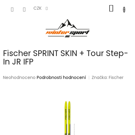
Přejít
NÁKUP
na
CZK
obsah
KOŠÍK
Fischer SPRINT SKIN + Tour Step-
In JR IFP
Průměrné
Neohodnoceno
Podrobnosti hodnocení
Značka:
Fischer
hodnocení
produktu
je
0,0
z
5
hvězdiček.