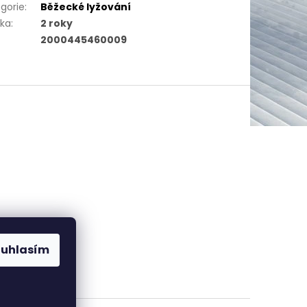
gorie
:
Běžecké lyžování
uka
:
2 roky
2000445460009
ouhlasím