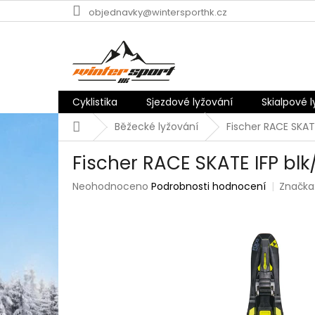
Přejít
objednavky@wintersporthk.cz
na
obsah
Cyklistika
Sjezdové lyžování
Skialpové 
Domů
Běžecké lyžování
Fischer RACE SKATE
Fischer RACE SKATE IFP blk/
Průměrné
Neohodnoceno
Podrobnosti hodnocení
Značka
hodnocení
produktu
je
0,0
z
5
hvězdiček.