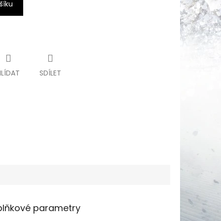
šíku
HLÍDAT
SDÍLET
lňkové parametry