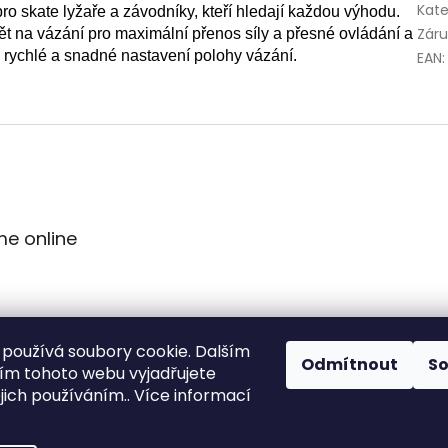
Kate
o skate lyžaře a závodníky, kteří hledají každou výhodu.
Zár
ět na vázání pro maximální přenos síly a přesné ovládání a
 rychlé a snadné nastavení polohy vázání.
EAN
:
me online
používá soubory cookie. Dalším
Odmítnout
S
m tohoto webu vyjadřujete
ejich používáním.. Více informací