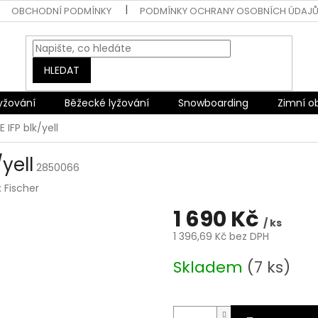
OBCHODNÍ PODMÍNKY
PODMÍNKY OCHRANY OSOBNÍCH ÚDAJ
HLEDAT
lyžování
Běžecké lyžování
Snowboarding
Zimní o
 IFP blk/yell
yell
2850066
:
Fischer
1 690 Kč
/ ks
1 396,69 Kč bez DPH
Měrná
Skladem
(7 ks)
cena: