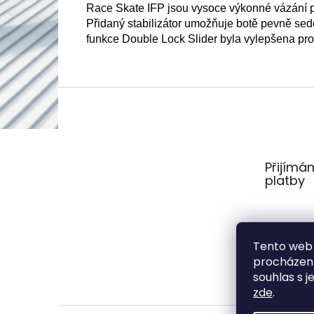
Race Skate IFP jsou vysoce výkonné vázání pr
Přidaný stabilizátor umožňuje botě pevně sed
funkce Double Lock Slider byla vylepšena pro
Z
á
p
a
t
Přijímá
í
platby
Tento web 
procházení
souhlas s j
zde
.