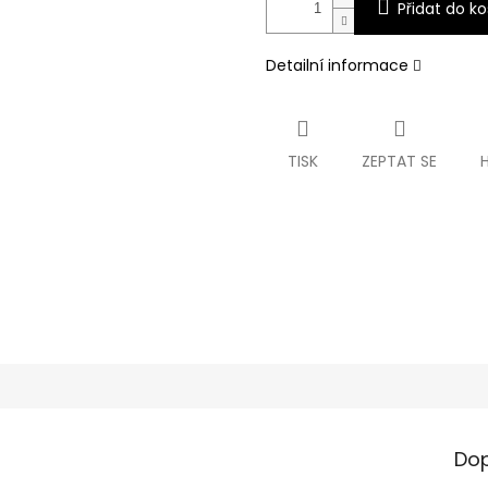
Přidat do ko
Detailní informace
TISK
ZEPTAT SE
Dop