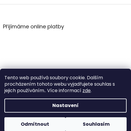
Z
á
p
a
Přijímáme online platby
t
í
Tento web používá soubory cookie. Dalším
procházením tohoto webu vyjadřujete souhlas s
jejich používáním.. Více informací
zde
.
Vytvořil Shoptet
Nastavení
Copyright 2026
WintersportHK
. Všechna práva
Odmítnout
Souhlasím
vyhrazena.