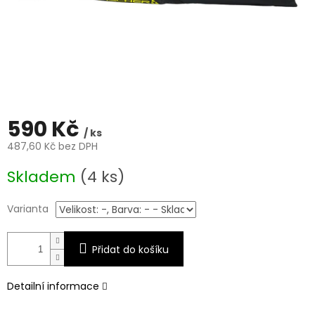
590 Kč
/ ks
487,60 Kč bez DPH
Měrná
Skladem
(4 ks)
cena:
Varianta
Přidat do košíku
Detailní informace