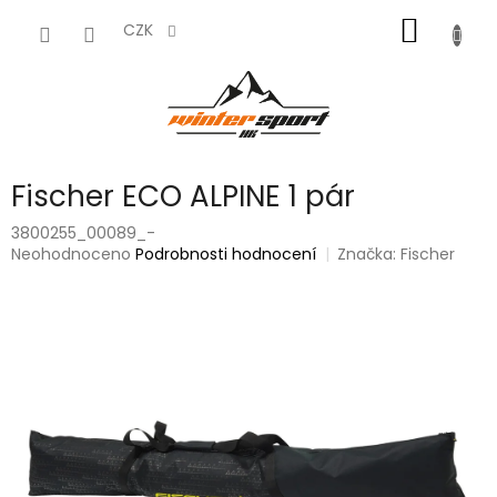
Přejít
NÁKUP
na
CZK
obsah
KOŠÍK
Fischer ECO ALPINE 1 pár
3800255_00089_-
Průměrné
Neohodnoceno
Podrobnosti hodnocení
Značka:
Fischer
hodnocení
produktu
je
0,0
z
5
hvězdiček.