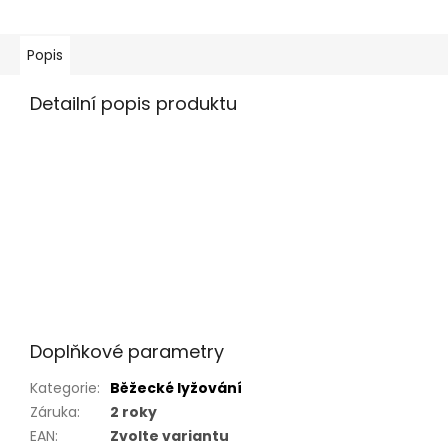
Popis
Detailní popis produktu
Chytré detaily jako kapsa na mobil, držák na klíče a
přídavná přihrádka ti zajistí pořádek i během akce.
Spolehlivé uchycení pomocí suchého zipu pevně drží
na místě a přitom se pohodlně přizpůsobí tvému tělu. S
délkou 93 cm a výškou 8 cm je ideální volbou pro
dynamické tréninky na běžkách, trail running nebo
jakoukoli jinou výzvu v terénu.
Doplňkové parametry
Kategorie
:
Běžecké lyžování
Záruka
:
2 roky
EAN
:
Zvolte variantu