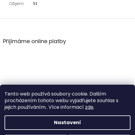
Objem
:
1 l
Z
á
p
a
Přijímáme online platby
t
í
Tento web používá soubory cookie. Dalším
procházením tohoto webu vyjadřujete souhlas s
jejich používáním.. Více informací
zde
.
Vytvořil Shoptet
Nastavení