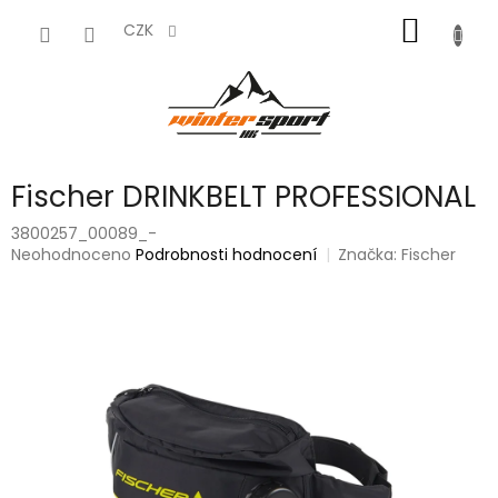
Přejít
NÁKUP
na
CZK
obsah
KOŠÍK
Fischer DRINKBELT PROFESSIONAL
3800257_00089_-
Průměrné
Neohodnoceno
Podrobnosti hodnocení
Značka:
Fischer
hodnocení
produktu
je
0,0
z
5
hvězdiček.