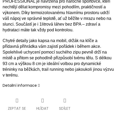
PROFESSIONAL je navržená pro náročné sportovce, kteří
nechtějí dělat kompromisy mezi pohodlím, praktičností a
výkonem. Díky termoizolovanému hlavnímu prostoru udrží
váš nápoj ve správné teplotě, ať už běžíte v mrazu nebo na
slunci. Součástí je i 1litrová láhev bez BPA – zdraví a
hydrataci máte tak vždy pod kontrolou.
Chytré detaily jako kapsa na mobil, držák na klíče a
přídavná přihrádka vám zajistí pořádek i během akce.
Spolehlivé uchycení pomocí suchého zipu pevně drží na
místě a přitom se pohodlně přizpůsobí tvému tělu. S délkou
93 cm a výškou 8 cm je ideální volbou pro dynamické
tréninky na běžkách, trail running nebo jakoukoli jinou výzvu
v terénu.
Detailní informace
ZEPTAT SE
HLÍDAT
SDÍLET