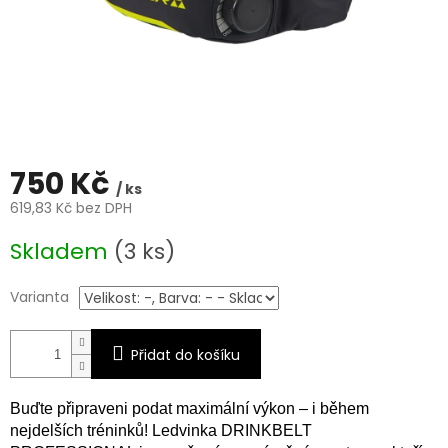
750 Kč
/ ks
619,83 Kč bez DPH
Měrná
Skladem
(3 ks)
cena:
Varianta
Přidat do košíku
Buďte připraveni podat maximální výkon – i během
nejdelších tréninků! Ledvinka DRINKBELT