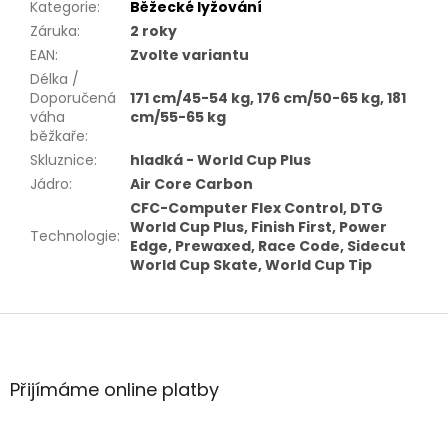
Kategorie
:
Běžecké lyžování
Záruka
:
2 roky
EAN
:
Zvolte variantu
Délka /
Doporučená
171 cm/45-54 kg, 176 cm/50-65 kg, 181
váha
cm/55-65 kg
běžkaře
:
Skluznice
:
hladká - World Cup Plus
Jádro
:
Air Core Carbon
CFC-Computer Flex Control, DTG
World Cup Plus, Finish First, Power
Technologie
:
Edge, Prewaxed, Race Code, Sidecut
World Cup Skate, World Cup Tip
Z
á
p
a
Přijímáme online platby
t
í