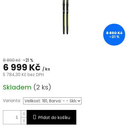
8 890 Kč
–21 %
8 890 Kč
–21 %
6 999 Kč
/ ks
5 784,30 Kč bez DPH
Měrná
Skladem
(2 ks)
cena:
Varianta
Přidat do košíku