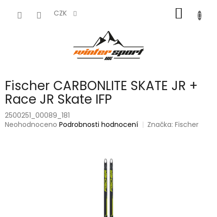
Přejít
NÁKUP
na
CZK
obsah
KOŠÍK
Fischer CARBONLITE SKATE JR +
Race JR Skate IFP
2500251_00089_181
Průměrné
Neohodnoceno
Podrobnosti hodnocení
Značka:
Fischer
hodnocení
produktu
je
0,0
z
5
hvězdiček.