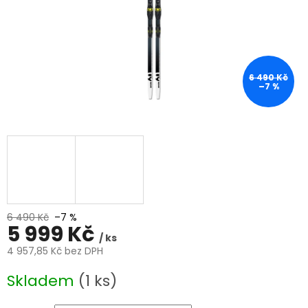
6 490 Kč
–7 %
6 490 Kč
–7 %
5 999 Kč
/ ks
4 957,85 Kč bez DPH
Měrná
Skladem
(1 ks)
cena: