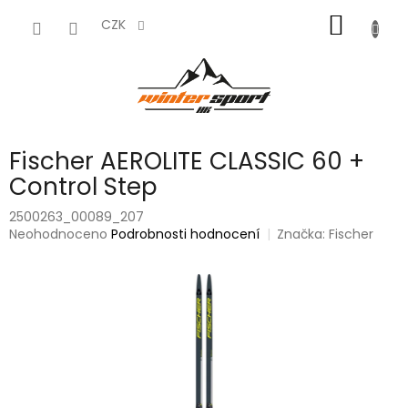
Přejít
NÁKUP
na
CZK
obsah
KOŠÍK
Fischer AEROLITE CLASSIC 60 +
Control Step
2500263_00089_207
Průměrné
Neohodnoceno
Podrobnosti hodnocení
Značka:
Fischer
hodnocení
produktu
je
0,0
z
5
hvězdiček.