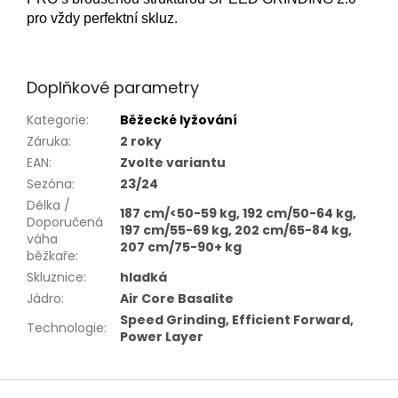
pro vždy perfektní skluz.
Doplňkové parametry
Kategorie
:
Běžecké lyžování
Záruka
:
2 roky
EAN
:
Zvolte variantu
Sezóna
:
23/24
Délka /
187 cm/<50-59 kg, 192 cm/50-64 kg,
Doporučená
197 cm/55-69 kg, 202 cm/65-84 kg,
váha
207 cm/75-90+ kg
běžkaře
:
Skluznice
:
hladká
Jádro
:
Air Core Basalite
Speed Grinding, Efficient Forward,
Technologie
:
Power Layer
Z