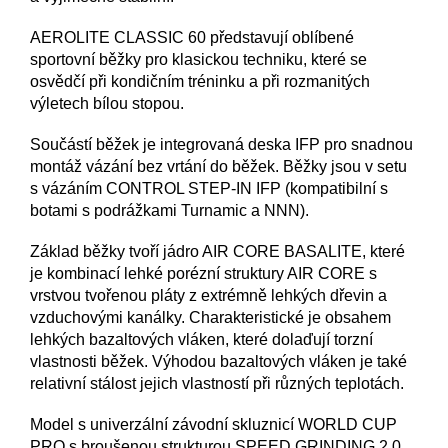
AEROLITE CLASSIC 60 představují oblíbené
sportovní běžky pro klasickou techniku, které se
osvědčí při kondičním tréninku a při rozmanitých
výletech bílou stopou.
Součástí běžek je integrovaná deska IFP pro snadnou
montáž vázání bez vrtání do běžek. Běžky jsou v setu
s vázáním CONTROL STEP-IN IFP (kompatibilní s
botami s podrážkami Turnamic a NNN).
Základ běžky tvoří jádro AIR CORE BASALITE, které
je kombinací lehké porézní struktury AIR CORE s
vrstvou tvořenou pláty z extrémně lehkých dřevin a
vzduchovými kanálky. Charakteristické je obsahem
lehkých bazaltových vláken, které dolaďují torzní
vlastnosti běžek. Výhodou bazaltových vláken je také
relativní stálost jejich vlastností při různých teplotách.
Model s univerzální závodní skluznicí WORLD CUP
PRO s broušenou strukturou SPEED GRINDING 2.0