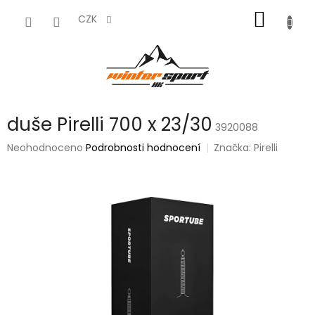
Přejít
NÁKUP
na
CZK
obsah
KOŠÍK
duše Pirelli 700 x 23/30
3920088
Průměrné
Neohodnoceno
Podrobnosti hodnocení
Značka:
Pirelli
hodnocení
produktu
je
0,0
z
5
hvězdiček.