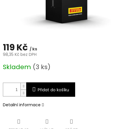
119 Kč
/ ks
98,35 Kč bez DPH
Měrná
Skladem
(3 ks)
cena:
Přidat do košíku
Detailní informace