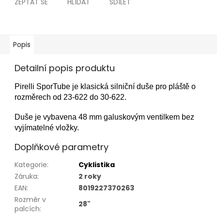
ZEPTAT SE
HLÍDAT
SDÍLET
Popis
Detailní popis produktu
Pirelli SporTube je klasická silniční duše pro pláště o
rozměrech od 23-622 do 30-622.
Duše je vybavena 48 mm galuskovým ventilkem bez
vyjímatelné vložky.
Doplňkové parametry
Kategorie
:
Cyklistika
Záruka
:
2 roky
EAN
:
8019227370263
Rozměr v
28"
palcích
: