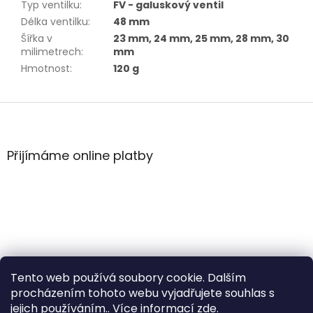
Typ ventilku
:
FV - galuskový ventil
Délka ventilku
:
48 mm
Šířka v
23 mm, 24 mm, 25 mm, 28 mm, 30
milimetrech
:
mm
Hmotnost
:
120 g
Z
á
p
a
Přijímáme online platby
t
í
Tento web používá soubory cookie. Dalším
procházením tohoto webu vyjadřujete souhlas s
jejich používáním.. Více informací
zde
.