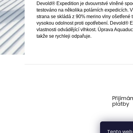
Devold® Expedition je dvouvrstvé vlněné spod
testováno na několika polárních expedicích. V
strana se skládá z 90% merino vlny ošetřené
vysokou odolnost proti opotřebení. Devold® Ex
vlastnosti odvádějící vlhkost. Úprava Aquaduct
takže se rychleji odpařuje.
Z
á
p
a
t
Přijímá
í
platby
Tento web 