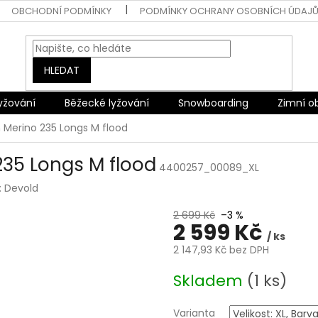
OBCHODNÍ PODMÍNKY
PODMÍNKY OCHRANY OSOBNÍCH ÚDAJ
HLEDAT
lyžování
Běžecké lyžování
Snowboarding
Zimní o
n Merino 235 Longs M flood
235 Longs M flood
4400257_00089_XL
:
Devold
2 699 Kč
–3 %
2 599 Kč
/ ks
2 147,93 Kč bez DPH
Měrná
Skladem
(1 ks)
cena:
Varianta