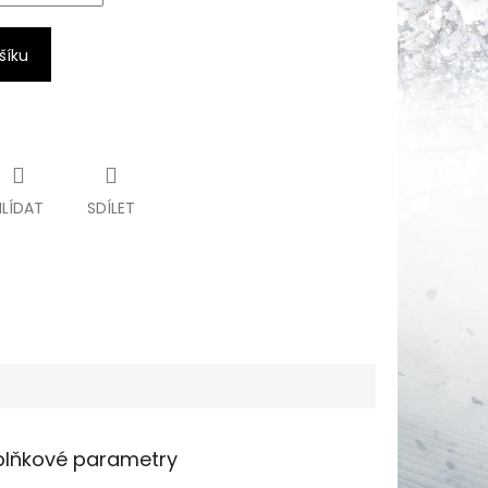
šíku
HLÍDAT
SDÍLET
lňkové parametry