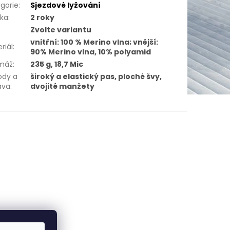
gorie
:
Sjezdové lyžování
uka
:
2 roky
Zvolte variantu
vnitřní: 100 % Merino vlna; vnější:
riál
:
90% Merino vlna, 10% polyamid
máž
:
235 g, 18,7 Mic
ody a
široký a elastický pas, ploché švy,
ava
:
dvojité manžety