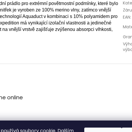
Kate
ní prádlo pro extrémní povětrnostní podmínky, které bylo
Zár
nitřek je vyroben ze 100% merino vlny, zatímco vnější
 technologií Aquaduct v kombinaci s 10% polyamidem pro
EAN
:
pedition má vynikající izolační vlastnosti a jedinečné
Mate
 na vnější vrstvě zajišťuje zvýšenou absorpci vlhkosti,
Gra
Výh
výb
me online
používá soubory cookie. Dalším