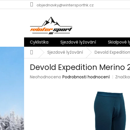
Přejít
objednavky@wintersporthk.cz
na
obsah
Cyklistika
Sjezdové lyžování
Skialpové 
Domů
Sjezdové lyžování
Devold Expeditio
Devold Expedition Merino 
Průměrné
Neohodnoceno
Podrobnosti hodnocení
Značka
hodnocení
produktu
je
0,0
z
5
hvězdiček.