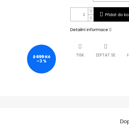
Přidat do ko
Detailní informace
TISK
ZEPTAT SE
2 699 Kč
–3 %
Dop