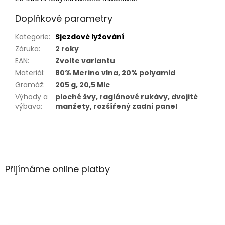
Doplňkové parametry
Kategorie
:
Sjezdové lyžování
Záruka
:
2 roky
EAN
:
Zvolte variantu
Materiál
:
80% Merino vlna, 20% polyamid
Gramáž
:
205 g, 20,5 Mic
Výhody a
ploché švy, raglánové rukávy, dvojité
výbava
:
manžety, rozšířený zadní panel
Z
á
p
a
Přijímáme online platby
t
í