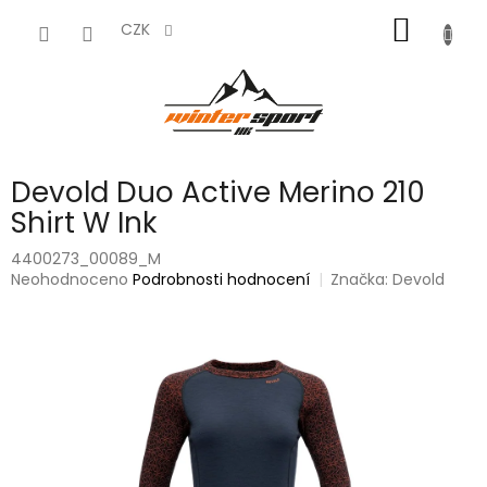
Přejít
NÁKUP
na
CZK
obsah
KOŠÍK
Devold Duo Active Merino 210
Shirt W Ink
4400273_00089_M
Průměrné
Neohodnoceno
Podrobnosti hodnocení
Značka:
Devold
hodnocení
produktu
je
0,0
z
5
hvězdiček.