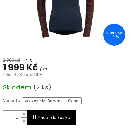
2 099 Kč
–4 %
2 099 Kč
–4 %
1 999 Kč
/ ks
1 652,07 Kč bez DPH
Měrná
Skladem
(2 ks)
cena:
Varianta
Přidat do košíku