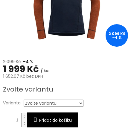
2 099 Kč
–4 %
2 099 Kč
–4 %
1 999 Kč
/ ks
1 652,07 Kč bez DPH
Měrná
Zvolte variantu
cena:
Varianta
Přidat do košíku