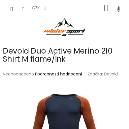
Přejít
NÁKUP
na
CZK
obsah
KOŠÍK
Devold Duo Active Merino 210
Shirt M flame/Ink
Průměrné
Neohodnoceno
Podrobnosti hodnocení
Značka:
Devold
hodnocení
produktu
je
0,0
z
5
hvězdiček.