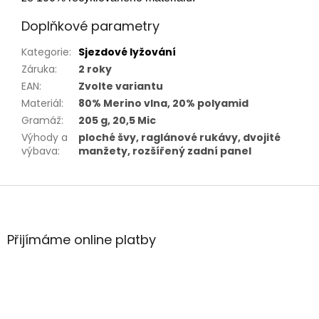
Doplňkové parametry
Kategorie
:
Sjezdové lyžování
Záruka
:
2 roky
EAN
:
Zvolte variantu
Materiál
:
80% Merino vlna, 20% polyamid
Gramáž
:
205 g, 20,5 Mic
Výhody a
ploché švy, raglánové rukávy, dvojité
výbava
:
manžety, rozšířený zadní panel
Z
á
p
a
Přijímáme online platby
t
í