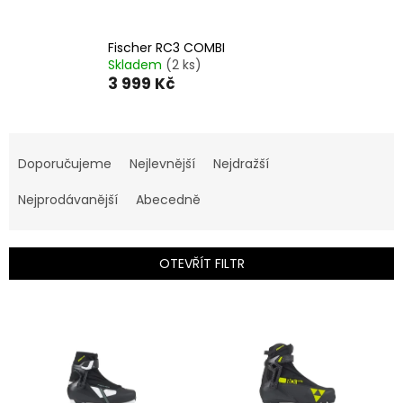
Fischer RC3 COMBI
Skladem
(2 ks)
3 999 Kč
Ř
a
Doporučujeme
Nejlevnější
Nejdražší
z
e
Nejprodávanější
Abecedně
n
í
p
OTEVŘÍT FILTR
r
o
V
d
ý
u
p
k
i
t
s
ů