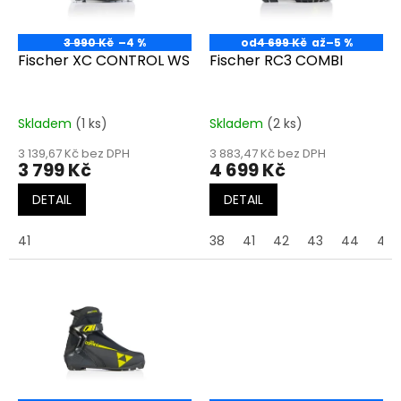
p
r
o
3 990 Kč
–4 %
od
4 699 Kč
až
–5 %
d
Fischer XC CONTROL WS
Fischer RC3 COMBI
u
k
t
Skladem
(1 ks)
Skladem
(2 ks)
ů
3 139,67 Kč bez DPH
3 883,47 Kč bez DPH
3 799 Kč
4 699 Kč
DETAIL
DETAIL
41
38
41
42
43
44
45