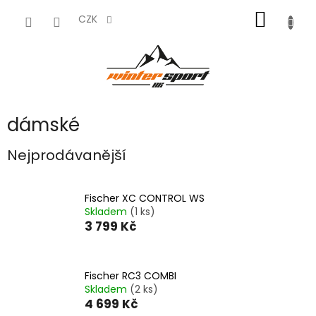
Přejít
NÁKUP
na
CZK
obsah
KOŠÍK
dámské
Nejprodávanější
Fischer XC CONTROL WS
Skladem
(1 ks)
3 799 Kč
Fischer RC3 COMBI
Skladem
(2 ks)
4 699 Kč