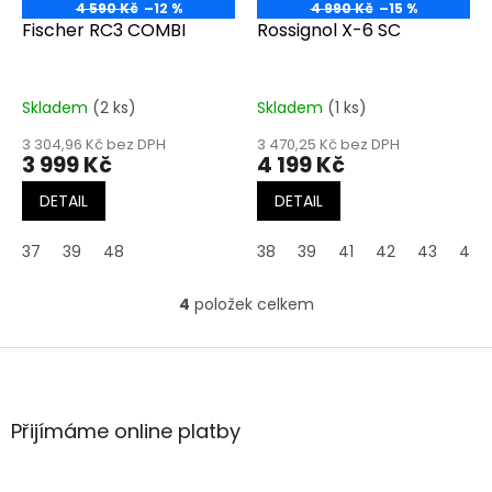
4 590 Kč
–12 %
4 990 Kč
–15 %
Fischer RC3 COMBI
Rossignol X-6 SC
Skladem
(2 ks)
Skladem
(1 ks)
3 304,96 Kč bez DPH
3 470,25 Kč bez DPH
3 999 Kč
4 199 Kč
DETAIL
DETAIL
37
39
48
38
39
41
42
43
44
4
položek celkem
O
v
l
Z
á
á
d
p
a
a
Přijímáme online platby
c
t
í
í
p