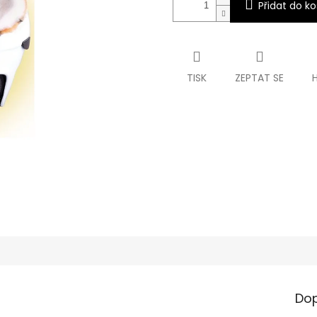
Přidat do ko
TISK
ZEPTAT SE
Dop