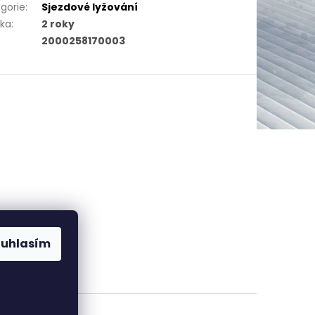
gorie
:
Sjezdové lyžování
uka
:
2 roky
2000258170003
ouhlasím