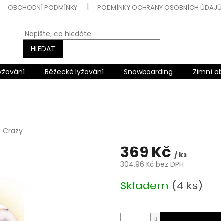
OBCHODNÍ PODMÍNKY
PODMÍNKY OCHRANY OSOBNÍCH ÚDAJ
HLEDAT
lyžování
Běžecké lyžování
Snowboarding
Zimní o
:
Crazy
369 Kč
/ ks
304,96 Kč bez DPH
Měrná
Skladem
(4 ks)
cena: