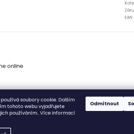
Kate
Zár
EAN
:
me online
používá soubory cookie. Dalším
Odmítnout
S
m tohoto webu vyjadřujete
ejich používáním.. Více informací