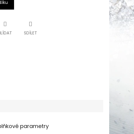
šíku
HLÍDAT
SDÍLET
lňkové parametry