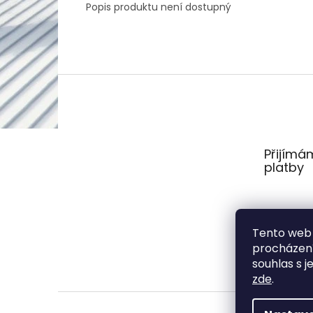
Popis produktu není dostupný
Z
á
p
a
t
Přijímá
í
platby
Tento web 
procházení
souhlas s j
zde
.