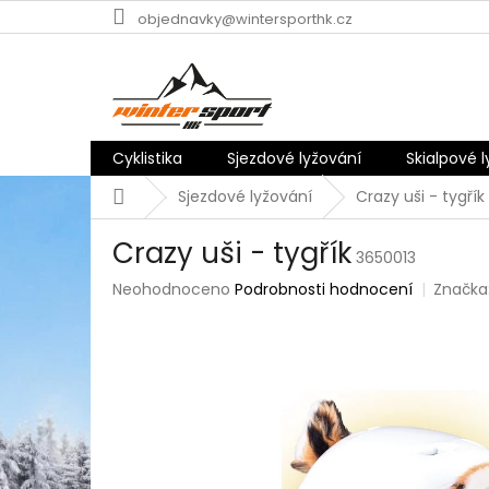
Přejít
objednavky@wintersporthk.cz
na
obsah
Cyklistika
Sjezdové lyžování
Skialpové 
Domů
Sjezdové lyžování
Crazy uši - tygřík
Crazy uši - tygřík
3650013
Průměrné
Neohodnoceno
Podrobnosti hodnocení
Značka
hodnocení
produktu
je
0,0
z
5
hvězdiček.