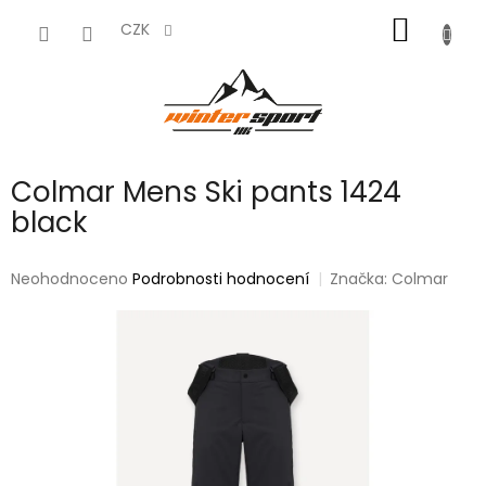
Přejít
NÁKUP
na
CZK
obsah
KOŠÍK
Colmar Mens Ski pants 1424
black
Průměrné
Neohodnoceno
Podrobnosti hodnocení
Značka:
Colmar
hodnocení
produktu
je
0,0
z
5
hvězdiček.