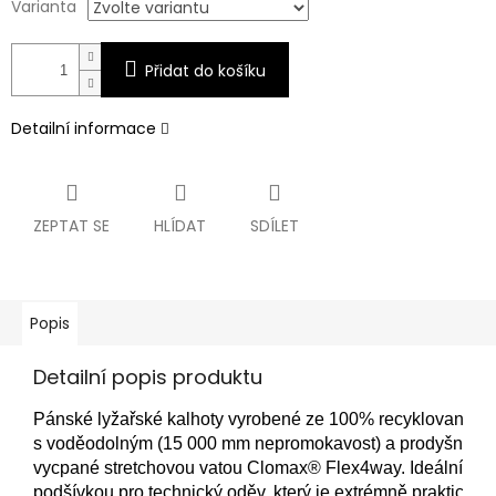
Varianta
Přidat do košíku
Detailní informace
ZEPTAT SE
HLÍDAT
SDÍLET
Popis
Detailní popis produktu
Pánské lyžařské kalhoty vyrobené ze 100% recyklované str
s voděodolným (15 000 mm nepromokavost) a prodyšným (
vycpané stretchovou vatou Clomax® Flex4way. Ideální poh
podšívkou pro technický oděv, který je extrémně praktický a