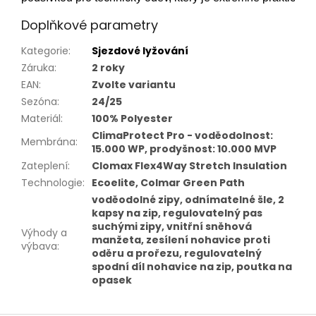
Doplňkové parametry
Kategorie
:
Sjezdové lyžování
Záruka
:
2 roky
EAN
:
Zvolte variantu
Sezóna
:
24/25
Materiál
:
100% Polyester
ClimaProtect Pro - voděodolnost:
Membrána
:
15.000 WP, prodyšnost: 10.000 MVP
Zateplení
:
Clomax Flex4Way Stretch Insulation
Technologie
:
Ecoelite, Colmar Green Path
voděodolné zipy, odnímatelné šle, 2
kapsy na zip, regulovatelný pas
suchými zipy, vnitřní sněhová
Výhody a
manžeta, zesílení nohavice proti
výbava
:
oděru a prořezu, regulovatelný
spodní díl nohavice na zip, poutka na
opasek