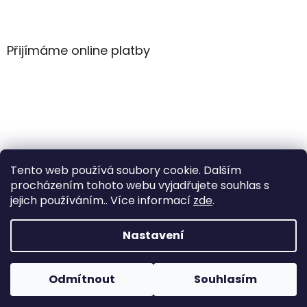
Z
á
p
a
Přijímáme online platby
t
í
Tento web používá soubory cookie. Dalším
procházením tohoto webu vyjadřujete souhlas s
jejich používáním.. Více informací
zde
.
Vytvořil Shoptet
Nastavení
Copyright 2026
WintersportHK
. Všechna práva
Odmítnout
Souhlasím
vyhrazena.