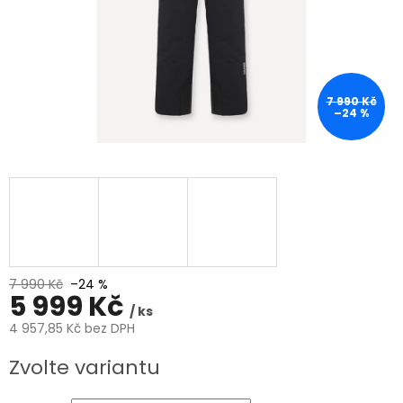
7 990 Kč
–24 %
7 990 Kč
–24 %
5 999 Kč
/ ks
4 957,85 Kč bez DPH
Měrná
Zvolte variantu
cena: