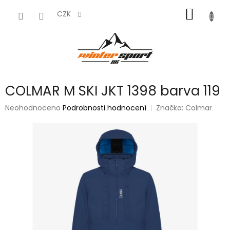
Přejít
NÁKUP
na
CZK
obsah
KOŠÍK
COLMAR M SKI JKT 1398 barva 119
Průměrné
Neohodnoceno
Podrobnosti hodnocení
Značka:
Colmar
hodnocení
produktu
je
0,0
z
5
hvězdiček.