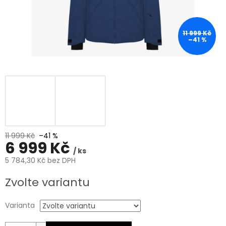
11 999 Kč
–41 %
11 999 Kč
–41 %
6 999 Kč
/ ks
5 784,30 Kč bez DPH
Měrná
Zvolte variantu
cena:
Varianta