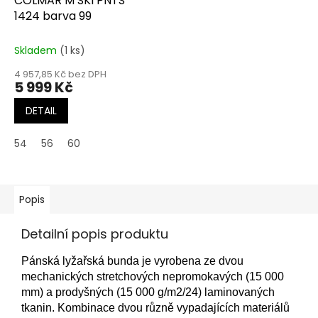
COLMAR M SKI PNTS
1424 barva 99
Skladem
(1 ks)
4 957,85 Kč bez DPH
5 999 Kč
DETAIL
54
56
60
Popis
Detailní popis produktu
Pánská lyžařská bunda je vyrobena ze dvou
mechanických stretchových nepromokavých (15 000
mm) a prodyšných (15 000 g/m2/24) laminovaných
tkanin. Kombinace dvou různě vypadajících materiálů