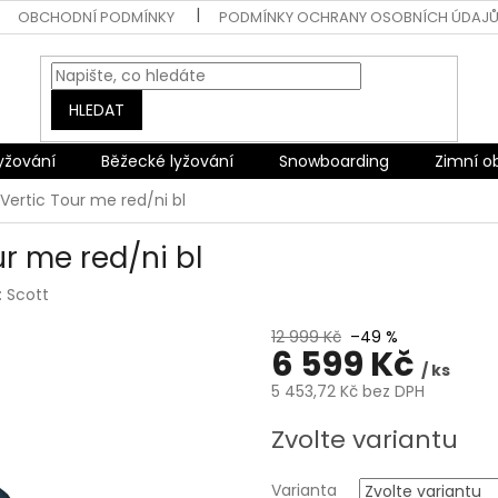
OBCHODNÍ PODMÍNKY
PODMÍNKY OCHRANY OSOBNÍCH ÚDAJ
HLEDAT
lyžování
Běžecké lyžování
Snowboarding
Zimní o
Vertic Tour me red/ni bl
r me red/ni bl
:
Scott
12 999 Kč
–49 %
6 599 Kč
/ ks
5 453,72 Kč bez DPH
Měrná
Zvolte variantu
cena:
Varianta