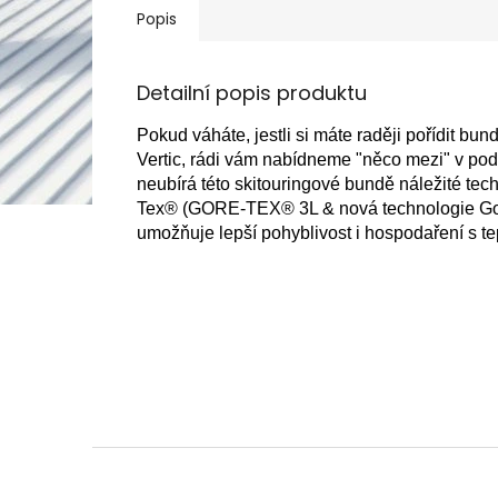
Popis
Detailní popis produktu
Pokud váháte, jestli si máte raději pořídit bu
Vertic, rádi vám nabídneme "něco mezi" v p
neubírá této skitouringové bundě náležité te
Tex® (GORE-TEX® 3L & nová technologie Gor
umožňuje lepší pohyblivost i hospodaření s t
Z
á