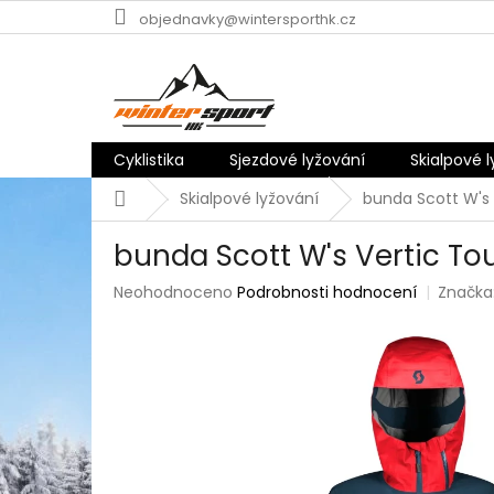
Přejít
objednavky@wintersporthk.cz
na
obsah
Cyklistika
Sjezdové lyžování
Skialpové 
Domů
Skialpové lyžování
bunda Scott W's 
bunda Scott W's Vertic Tou
Průměrné
Neohodnoceno
Podrobnosti hodnocení
Značka
hodnocení
produktu
je
0,0
z
5
hvězdiček.