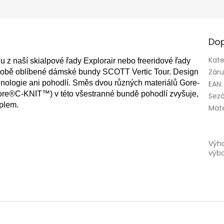
Dop
Kate
ndu z naší skialpové řady Explorair nebo freeridové řady
Zár
odobě oblíbené dámské bundy SCOTT Vertic Tour. Design
chnologie ani pohodlí. Směs dvou různých materiálů Gore-
EAN
:
e®C-KNIT™) v této všestranné bundě pohodlí zvyšuje,
Sez
eplem.
Mate
Výh
výb