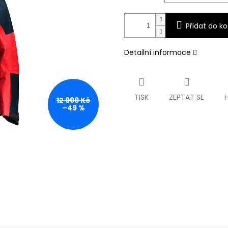
Přidat do ko
Detailní informace
TISK
ZEPTAT SE
12 999 Kč
–49 %