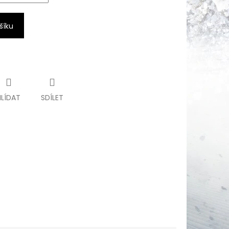
šíku
HLÍDAT
SDÍLET