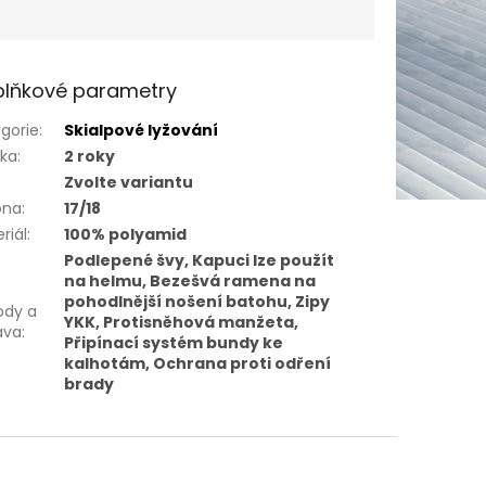
lňkové parametry
gorie
:
Skialpové lyžování
uka
:
2 roky
Zvolte variantu
óna
:
17/18
riál
:
100% polyamid
Podlepené švy, Kapuci lze použít
na helmu, Bezešvá ramena na
pohodlnější nošení batohu, Zipy
ody a
YKK, Protisněhová manžeta,
ava
:
Připínací systém bundy ke
kalhotám, Ochrana proti odření
brady