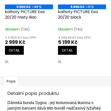
5 890 Kč
–49 %
5 890 Kč
–11 %
kalhoty PICTURE Exa
kalhoty PICTURE Exa
20/20 misty lilac
20/20 black
Skladem
(1 ks)
Skladem
(1 ks)
2 478,51 Kč bez DPH
4 296,69 Kč bez DPH
2 999 Kč
5 199 Kč
DETAIL
DETAIL
XL
XL
Popis
Detailní popis produktu
Dámská bunda Sygna - její texturovaná tkanina s
jasnými barvami dává této bundě nadčasový lyžařský