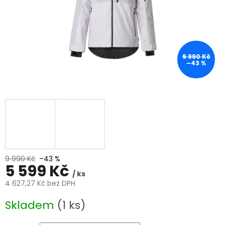
9 990 Kč
–43 %
9 990 Kč
–43 %
5 599 Kč
/ ks
4 627,27 Kč bez DPH
Měrná
Skladem
(1 ks)
cena: