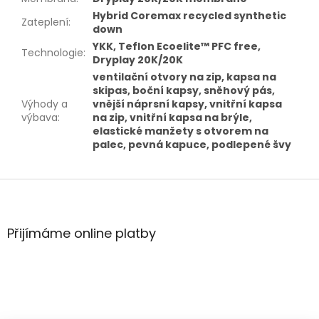
Hybrid Coremax recycled synthetic
Zateplení
:
down
YKK, Teflon Ecoelite™ PFC free,
Technologie
:
Dryplay 20K/20K
ventilační otvory na zip, kapsa na
skipas, boční kapsy, sněhový pás,
Výhody a
vnější náprsní kapsy, vnitřní kapsa
výbava
:
na zip, vnitřní kapsa na brýle,
elastické manžety s otvorem na
palec, pevná kapuce, podlepené švy
Z
á
p
a
Přijímáme online platby
t
í