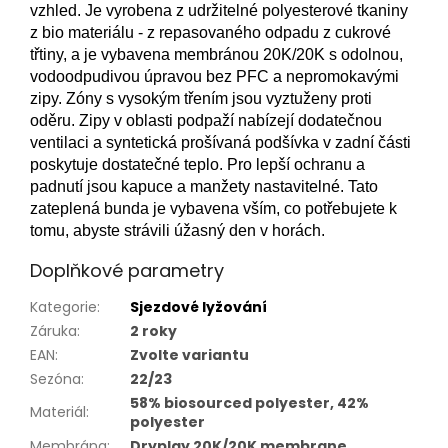
vzhled. Je vyrobena z udržitelné polyesterové tkaniny
z bio materiálu - z repasovaného odpadu z cukrové
třtiny, a je vybavena membránou 20K/20K s odolnou,
vodoodpudivou úpravou bez PFC a nepromokavými
zipy. Zóny s vysokým třením jsou vyztuženy proti
oděru. Zipy v oblasti podpaží nabízejí dodatečnou
ventilaci a syntetická prošívaná podšívka v zadní části
poskytuje dostatečné teplo. Pro lepší ochranu a
padnutí jsou kapuce a manžety nastavitelné. Tato
zateplená bunda je vybavena vším, co potřebujete k
tomu, abyste strávili úžasný den v horách.
Doplňkové parametry
Kategorie
:
Sjezdové lyžování
Záruka
:
2 roky
EAN
:
Zvolte variantu
Sezóna
:
22/23
58% biosourced polyester, 42%
Materiál
:
polyester
Membrána
:
Dryplay 20K/20K membrane