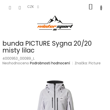
Přejít
NÁKUP
na
CZK
obsah
KOŠÍK
bunda PICTURE Sygna 20/20
misty lilac
4000953_00089_L
Průměrné
Neohodnoceno
Podrobnosti hodnocení
Značka:
Picture
hodnocení
produktu
je
0,0
z
5
hvězdiček.